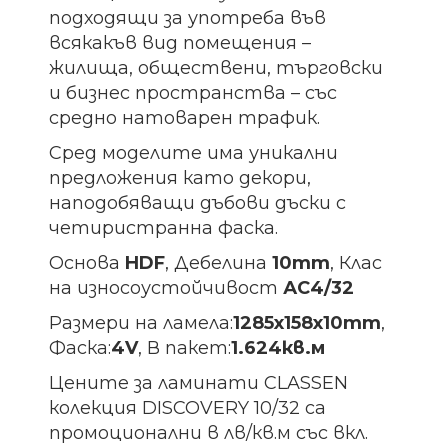
подходящи за употреба във
всякакъв вид помещения –
жилища, обществени, търговски
и бизнес пространства – със
средно натоварен трафик.
Сред моделите има уникални
предложения като декори,
наподобяващи дъбови дъски с
четиристранна фаска.
Основа
HDF
, Дебелина
10mm
, Клас
на износоустойчивост
АС4/32
Размери на ламела:
1285х158х10
mm
,
Фаска:
4V
, В пакет:
1.624кв.м
Цените за ламинати CLASSEN
колекция DISCOVERY 10/32 са
промоционални в лв/кв.м със вкл.