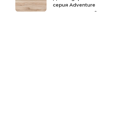
серия Adventure
Цена при запитване
Ламинат Classen Дъб
Перигорд №25963-серия
Premium
Цена при запитване
Ламиниран паркет Classen
Дъб Басано №37321-серия
Impression
Цена при запитване
Ламиниран паркет Classen
Дъб Градо 41407 серия
1Floor Original
Цена при запитване