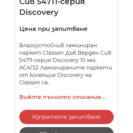
Сив 54711-серия
Discovery
Цена при запитване
Влагоустойчив ламиниран
паркет Classen Дъб Верден Сив
54711-серия Discovery 10 мм,
AC4/32 Ламинираните паркети
от колекция Discovery на
Classen са...
Вижте пълното описание...
Изпратете запитване