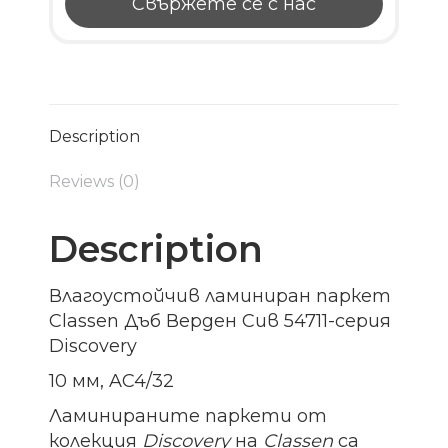
Свържете се с нас
Description
Reviews (0)
Description
Влагоустойчив ламиниран паркет
Classen Дъб Верден Сив 54711-серия
Discovery
10 мм, AC4/32
Ламинираните паркети от
колекция
Discovery
на
Classen
са