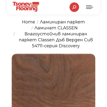
Search:
Home
Ламиниран паркет
Ламинат CLASSEN
You are here:
Влагоустойчив ламиниран
паркет Classen Дъб Верден Сив
54711-серия Discovery