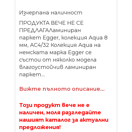
Изчерпана наличност
ПРОДУКТА ВЕЧЕ НЕ СЕ
ПРЕДЛАГАЛаминиран
паркет Egger, колекция Aqua 8
мм, AC4/32 Колекция Aqua на
немската марка Egger се
състои от няколко модела
влагоустойчив ламиниран
паркет....
Вижте пълното описание...
Този продукт вече не е
наличен, моля разгледайте
нашият каталог за актуални
предложения!