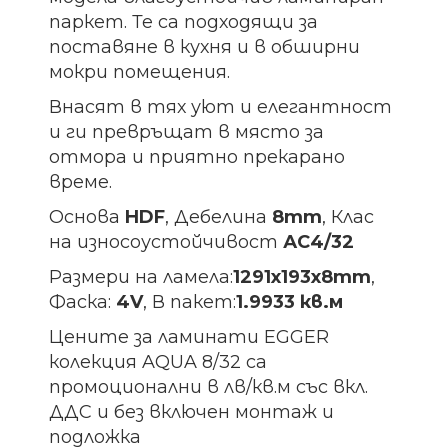
паркет. Те са подходящи за
поставяне в кухня и в обширни
мокри помещения.
Внасят в тях уют и елегантност
и ги превръщат в място за
отмора и приятно прекарано
време.
Основа
HDF
, Дебелина
8mm
, Клас
на износоустойчивост
АС4/32
Размери на ламела:
1291х193х8
mm
,
Фаска:
4V
, В пакет:
1.9933 кв.м
Цените за ламинати EGGER
колекция AQUA 8/32 са
промоционални в лв/кв.м със вкл.
ДДС и без включен монтаж и
подложка