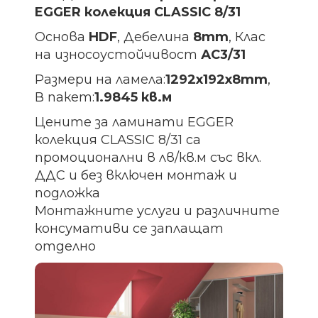
EGGER колекция CLASSIC
8/31
Основа
HDF
, Дебелина
8mm
, Клас
на износоустойчивост
АС3/31
Размери на ламела:
1292х192х8
mm
,
В пакет:
1.9845 кв.м
Цените за ламинати EGGER
колекция CLASSIC 8/31 са
промоционални в лв/кв.м със вкл.
ДДС и без включен монтаж и
подложка
Монтажните услуги и различните
консумативи се заплащат
отделно