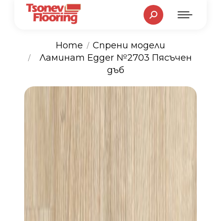
Search:
Home
Спрени модели
You are here:
Ламинат Egger №2703 Пясъчен
дъб