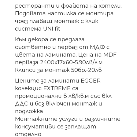
ресторанти и фоайета на хотели.
Подовата настилка се монтира
чрез плаващ монтаж с клик
система UNI fit
Към декора се предлага
съответно и перваз от МДФ с
цвета на ламината. Цена на MDF
перваза 2400x17x60-5.90лв/л.м.
Клипси за монтаж 50бр.-20лв
Цените за ламинати EGGER
колекция EXTREME са
промоционални в лв/кв.м със вкл.
ДДС и без включен монтаж и
подложка
Монтажните услуги и различните
консумативи се заплащат
отделно