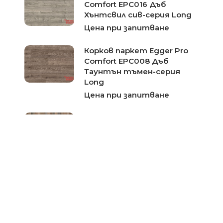
Comfort EPC016 Дъб
Хънтсвил сив-серия Long
Цена при запитване
Корков паркет Egger Pro
Comfort EPC008 Дъб
Таунтън тъмен-серия
Long
Цена при запитване
Корков паркет Egger Pro
Comfort EPC022 Дъб
Кросвил натур-серия
Kingsize
Цена при запитване
Корков паркет Egger Pro
Comfort EPC019 Орех
Сария-серия Large
Цена при запитване