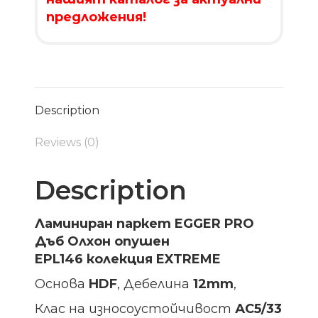
предложения!
Description
Reviews (0)
Description
Ламиниран паркет EGGER PRO
Дъб Олхон опушен
EPL146
колекция EXTREME
Основа
HDF
, Дебелина
12mm
,
Клас на износоустойчивост
АС5/33