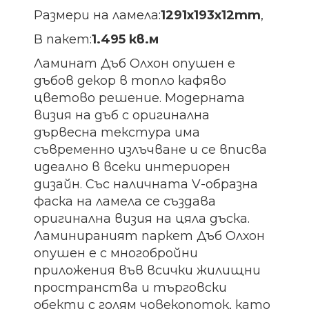
Размери на ламела:
1291х193х12
mm
,
В пакет:
1.495 кв.м
Ламинат Дъб Олхон опушен е
дъбов декор в топло кафяво
цветово решение. Модерната
визия на дъб с оригинална
дървесна текстура има
съвременно излъчване и се вписва
идеално в всеки интериорен
дизайн. Със наличната V-образна
фаска на ламела се създава
оригинална визия на цяла дъска.
Ламинираният паркет Дъб Олхон
опушен е с многобройни
приложения във всички жилищни
пространства и търговски
обекти с голям човекопоток, като