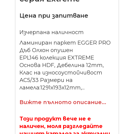
Цена при запитване
Изчерпана наличност
Ламиниран паркет EGGER PRO
Дъб Олхон опушен
EPL146 колекция EXTREME
Основа HDF, Дебелина 12mm,
Клас на износоустойчивост
АС5/33 Размери на
ламела:1291х193х12mm,...
Вижте пълното описание...
Този продукт вече не е
наличен, моля разгледайте
нашият каталог за актуални