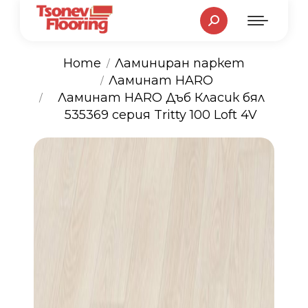
Search:
Home
Ламиниран паркет
Ламинат HARO
You are here:
Ламинат HARO Дъб Класик бял
535369 серия Tritty 100 Loft 4V