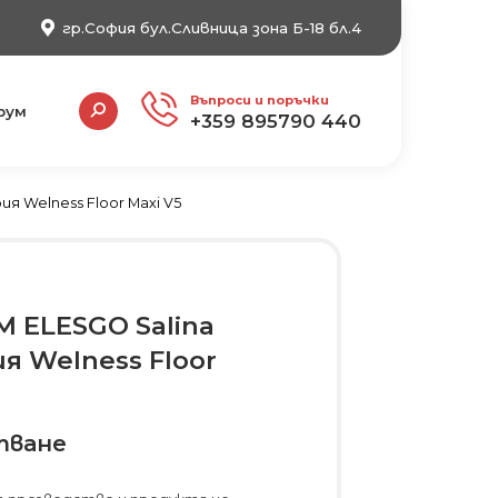
гр.София бул.Сливница зона Б-18 бл.4
Search:
Въпроси и поръчки
рум
+359 895790 440
я Welness Floor Maxi V5
 ELESGO Salina
я Welness Floor
тване