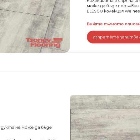
Колекцията е спряна о
може да бъде поръчван
ELESGO колекция Welness 
Вижте пълното описани
Изпратете запитва
одукта не може да бъде