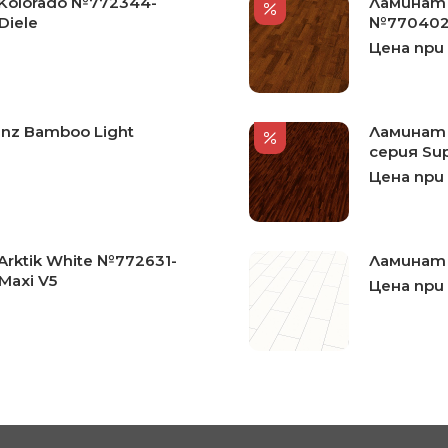
Kolorado №772344-
Ламинат 
Diele
№770402-
Цена при
nz Bamboo Light
Ламинат 
серия Sup
Цена при
rktik White №772631-
Ламинат 
Maxi V5
Цена при