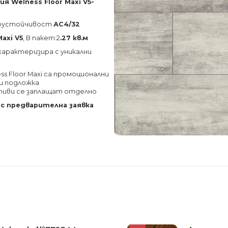
 Welness Floor Maxi V5-
осоустойчивост
АС4/32
Maxi V5
, В пакет:2
.27 кв.м
характеризира с уникални
s Floor Maxi са промоционални
 и подложка
тиви се заплащат отделно
 с предварителна заявка