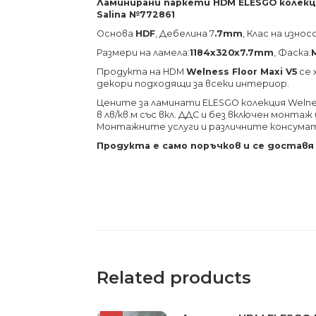
Ламинирани паркети HDM ELESGO колекция
Salina №772861
Основа
HDF
, Дебелина 7
.7mm
, Клас на изн
Размери на ламела:
1184х320х7.7
mm
, Фаска:
Продукта на HDM
Welness Floor Maxi V5
се 
декори подходящи за всеки интериор.
Цените за ламинати ELESGO колекция Welnes
в лв/кв.м със вкл. ДДС и без включен монтаж
Монтажните услуги и различните консума
Продукта е само поръчков и се доставя
Related products