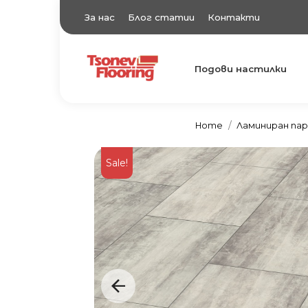
За нас
Блог статии
Контакти
Подови настилки
TsonevFlooring
Подови настилки
Home
Ламиниран па
Sale!