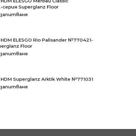
HDM ELESGO Merbau Classic
серия Superglanz Floor
 запитване
HDM ELESGO Rio Palisander №770421-
erglanz Floor
 запитване
HDM Superglanz Arktik White №771031
 запитване