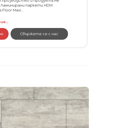
т прозводство и продукта не
. Ламинирани паркети HDM
Floor Maxi...
е...
не
Свържете се с нас