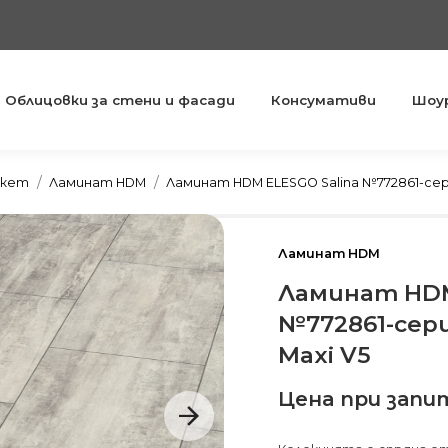
Облицовки за стени и фасади
Консумативи
Шоу
You are here:
ркет
Ламинат HDM
Ламинат HDM ELESGO Salina №772861-сери
Ламинат HDM
Ламинат HDM
№772861-сери
Maxi V5
Цена при запи