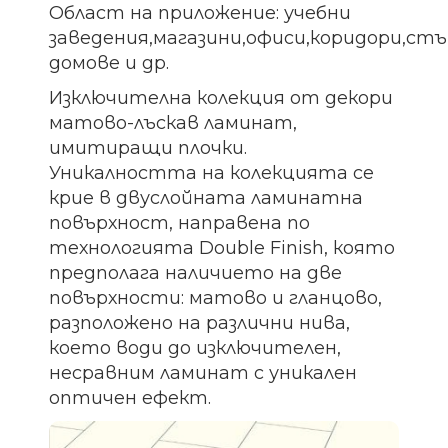
Област на приложение: учебни
заведения,магазини,офиси,коридори,ст
домове и др.
Изключителна колекция от декори
матово-лъскав ламинат,
имитиращи плочки.
Уникалността на колекцията се
крие в двуслойната ламинатна
повърхност, направена по
технологията Double Finish, която
предполага наличието на две
повърхности: матово и гланцово,
разположено на различни нива,
което води до изключителен,
несравним ламинат с уникален
оптичен ефект.