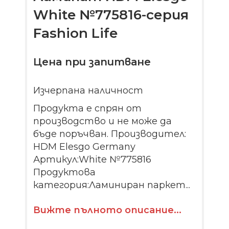
White №775816-серия
Fashion Life
Цена при запитване
Изчерпана наличност
Продукта е спрян от
производство и не може да
бъде поръчван. Производител:
HDM Elesgo Germany
Артикул:White №775816
Продуктова
категория:Ламиниран паркет...
Вижте пълното описание...