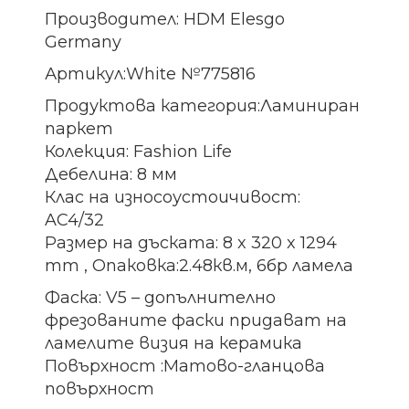
Производител: HDM Elesgo
Germany
Артикул:White №775816
Продуктова категория:Ламиниран
паркет
Колекция: Fashion Life
Дебелина: 8 мм
Клас на износоустоичивост:
AC4/32
Размер на дъската: 8 x 320 x 1294
mm , Опаковка:2.48кв.м, 6бр ламела
Фаска: V5 – допълнително
фрезованите фаски придават на
ламелите визия на керамика
Повърхност :Матово-гланцова
повърхност