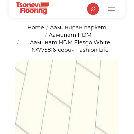
Search:
Home
Ламиниран паркет
Ламинат HDM
You are here:
Ламинат HDM Elesgo White
№775816-серия Fashion Life