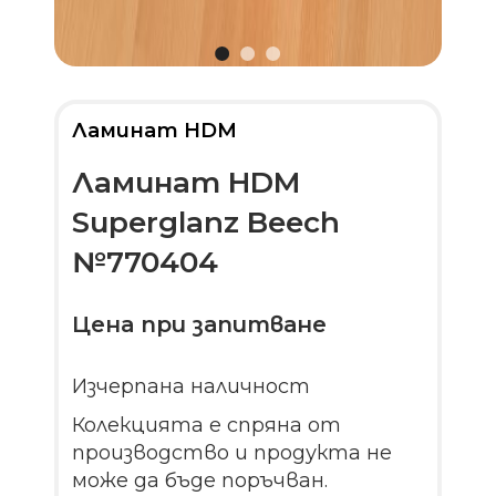
Ламинат HDM
Ламинат HDM
Superglanz Beech
№770404
Цена при запитване
Изчерпана наличност
Колекцията е спряна от
производство и продукта не
може да бъде поръчван.