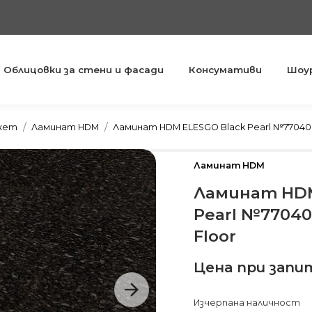
Облицовки за стени и фасади
Консумативи
Шоу
You are here:
ркет
Ламинат HDM
Ламинат HDM ELESGO Black Pearl №770406
Ламинат HDM
Ламинат HDM
Pearl №77040
Floor
Цена при запи
Изчерпана наличност