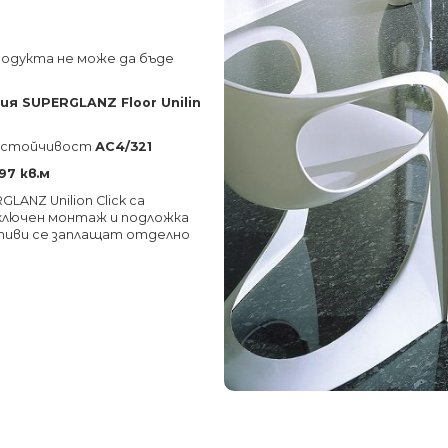
родукта не може да бъде
я SUPERGLANZ Floor Unilin
соустойчивост
АС4/321
.97 кв.м
ANZ Unilion Click са
 включен монтаж и подложка
тиви се заплащат отделно