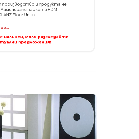
т производство и продукта не
. Ламинирани паркети HDM
NZ Floor Unilin...
е...
 е наличен, моля разгледайте
ктуални предложения!