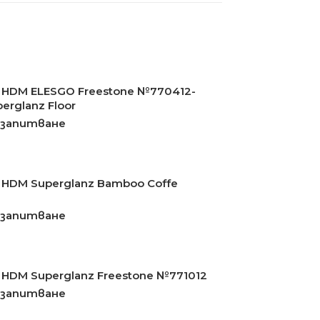
HDM ELESGO Freestone №770412-
erglanz Floor
 запитване
HDM Superglanz Bamboo Coffe
 запитване
HDM Superglanz Freestone №771012
 запитване