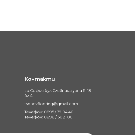
Контакти
гр.София бул.Сливница зона Б-18
бл.4
tsonevflooring@gmail.com
Телефон: 0895 / 79 04 40
Телефон: 0898 / 56 21 00