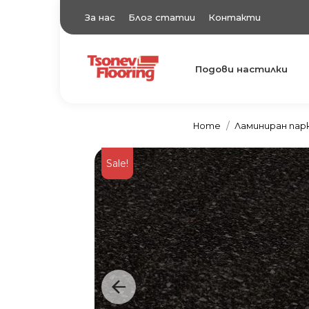
За нас
Блог статии
Контакти
Подови настилки
TsonevFlooring
Подови настилки
Home
Ламиниран па
Sale!