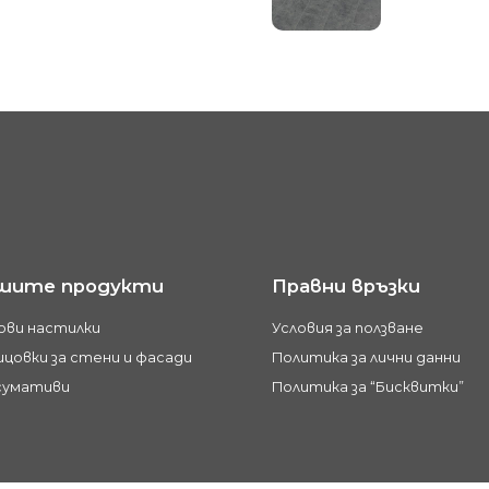
шите продукти
Правни връзки
ови настилки
Условия за ползване
цовки за стени и фасади
Политика за лични данни
сумативи
Политика за “Бисквитки”