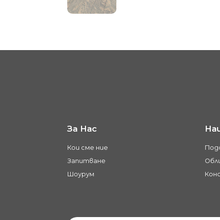
За Нас
На
Кои сме ние
Под
Запитване
Обли
Шоурум
Кон