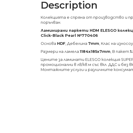
Description
Колекцията е спряна от производство и п
поръчван.
Ламинирани паркети HDM ELESGO колекци
Click-Black Pearl №770406
Основа
HDF
, Дебелина
7mm
, Клас на изно
Размери на ламела:
1184х185х7
mm
, В пакет:
1
Цените за ламинати ELESGO колекция SUPERGL
промоционални в лв/кв.м със вкл. ДДС и без
Монтажните услуги и различните консума