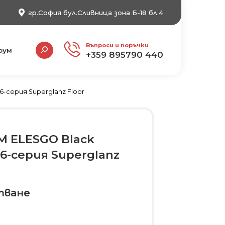
гр.София бул.Сливница зона Б-18 бл.4
Search:
Въпроси и поръчки
рум
+359 895790 440
-серия Superglanz Floor
 ELESGO Black
6-серия Superglanz
тване