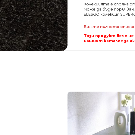
Колекцията е спряна о
може да бъде поръчван
ELESGO колекция SUPERGLA
Вижте пълното описани
Този продукт вече не
нашият каталог за а