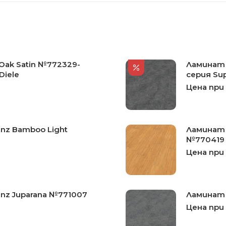
ak Satin №772329-
Ламинат 
Diele
серия Sup
Цена при
nz Bamboo Light
Ламинат 
№770419
Цена при
nz Juparana №771007
Ламинат 
Цена при