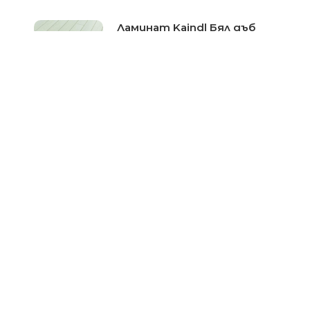
Ламинат Kaindl Бял дъб
№37582
Цена при запитване
Ламиниран паркет Kaindl
Hickory Berkeley 34135-
серия Natural Touch
Цена при запитване