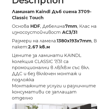
Description
Ламинат Kaindl Дъб сиена 3709-
Classic Touch
Основа
HDF
, Дебелина
7mm
, Клас на
износоустойчивост
АС3/31
Размери на ламела:
1380х193х7
mm
, В
пакет:
2.67 кв.м
Цените за ламинати KAINDL
колекция CLASSIC 7/31 са
промоционални в лв/кв.м със вкл.
ДДС и без включен монтаж и
подложка
Монтажните услуги и различните
консумативи се заплащат
отделно