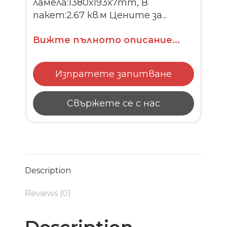
ламела:1380х193х7mm, В
пакет:2.67 кв.м Цените за...
Вижте пълното описание...
Изпратете запитване
Свържете се с нас
Description
Reviews (0)