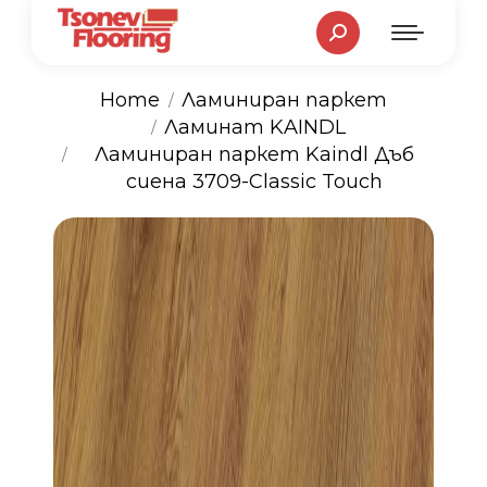
Search:
Home
Ламиниран паркет
Ламинат KAINDL
You are here:
Ламиниран паркет Kaindl Дъб
сиена 3709-Classic Touch