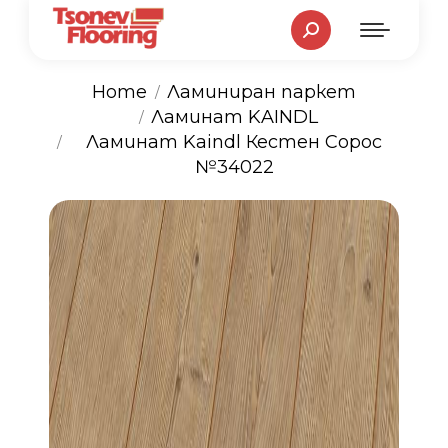
Search:
Home
Ламиниран паркет
Ламинат KAINDL
You are here:
Ламинат Kaindl Кестен Сорос
№34022