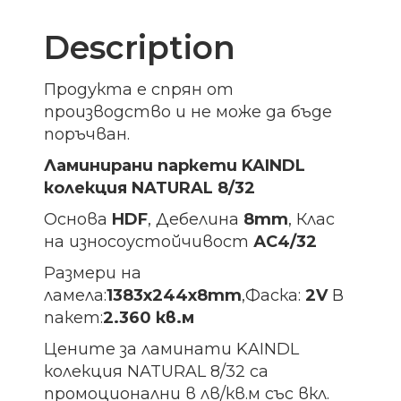
Description
Продукта е спрян от
производство и не може да бъде
поръчван.
Ламинирани паркети KAINDL
колекция NATURAL 8/32
Основа
HDF
, Дебелина
8mm
, Клас
на износоустойчивост
АС4/32
Размери на
ламела:
1383х244х8
mm
,Фаска:
2V
В
пакет:
2.360 кв.м
Цените за ламинати KAINDL
колекция NATURAL 8/32 са
промоционални в лв/кв.м със вкл.