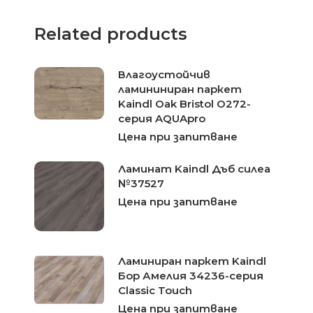
Related products
Влагоустойчив
ламининиран паркет
Kaindl Oak Bristol O272-
серия AQUApro
Цена при запитване
Ламинат Kaindl Дъб силеа
№37527
Цена при запитване
Ламиниран паркет Kaindl
Бор Амелия 34236-серия
Classic Touch
Цена при запитване