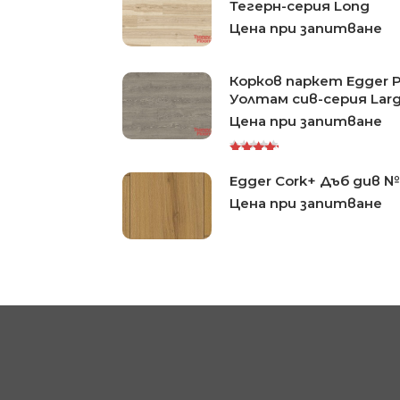
Тегерн-серия Long
Цена при запитване
Корков паркет Egger 
Уолтам сив-серия Lar
Цена при запитване
Rated
Egger Cork+ Дъб див 
5.00
out
of 5
Цена при запитване