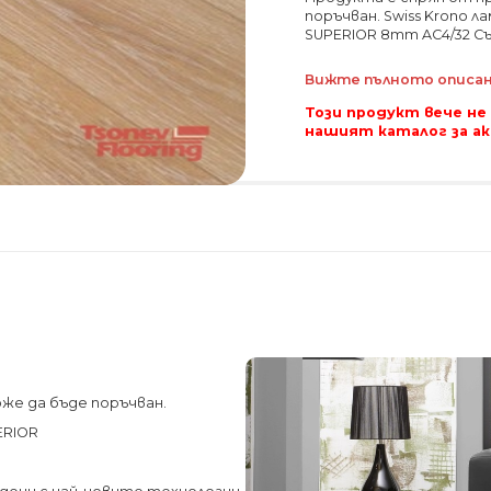
поръчван. Swiss Krono 
SUPERIOR 8mm AC4/32 С
Вижте пълното описани
Този продукт вече не
нашият каталог за а
же да бъде поръчван.
ERIOR