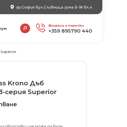
гр.София бул.Сливница зона Б-18 бл.4
Search:
Въпроси и поръчки
рум
+359 895790 440
 Superior
s Krono Дъб
3-серия Superior
тване
роизводство и не може да бъде