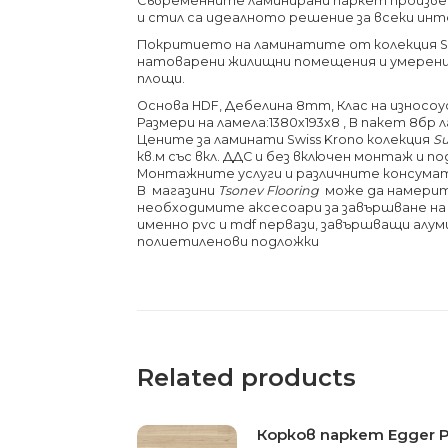
Съвременните ламинирани паркет произве
и стил са идеалното решение за всеки инт
Покритието на ламинатите от колекция Su
натоварени жилищни помещения и умерен
площи.
Основа HDF, Дебелина 8mm, Клас на износо
Размери на ламела:1380х193х8 , В пакет 8бр ла
Цените за ламинати Swiss Krono колекция
Su
кв.м със вкл. ДДС и без включен монтаж и п
Монтажните услуги и различните консума
В магазини
Tsonev Flooring
може да намерит
необходимите аксесоари за завършване на
именно pvc и mdf первази, завършващи алум
полиетиленови подложки
Related products
Корков паркет Egger P