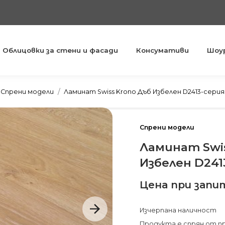
Облицовки за стени и фасади
Консумативи
Шоу
You are here:
Спрени модели
Ламинат Swiss Krono Дъб Избелен D2413-серия
Спрени модели
Ламинат Swis
Избелен D241
Цена при запи
Изчерпана наличност
Продукта е спрян от п