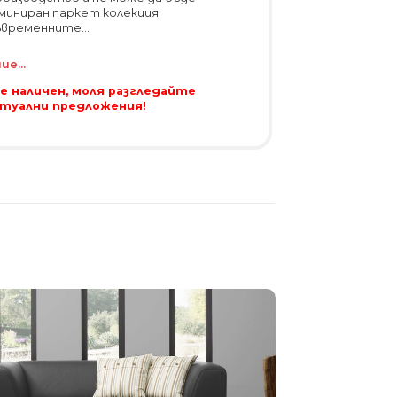
ламиниран паркет колекция
ъвременните...
е...
 е наличен, моля разгледайте
ктуални предложения!