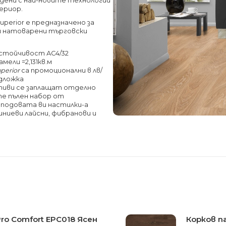
дени с най-новите технологии
ериор.
perior е предназначено за
и натоварени
търговски
устойчивост АС4/32
мели =2,131кв.м
perior
са промоционални в лв/
одложка
тиви се заплащат отделно
е пълен набор от
 подовата ви настилки-а
иниеви лайсни, фибранови и
ro Comfort EPC018 Ясен
Корков п