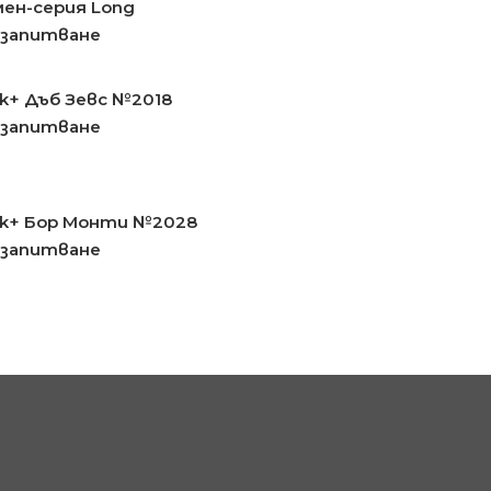
ен-серия Long
 запитване
rk+ Дъб Зевс №2018
 запитване
rk+ Бор Монти №2028
 запитване