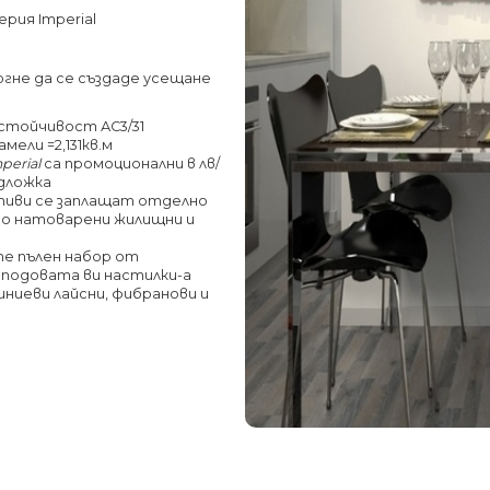
рия Imperial
огне да
се създаде усещане
устойчивост АС3/31
мели =2,131кв.м
perial
са промоционални в лв/
одложка
тиви се заплащат отделно
або натоварени жилищни и
е пълен набор от
 подовата ви настилки-а
иниеви лайсни, фибранови и