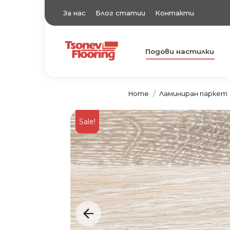
За нас
Блог статии
Контакти
Подови настилки
TsonevFlooring
Подови настилки
Home
Ламиниран паркет
Sale!