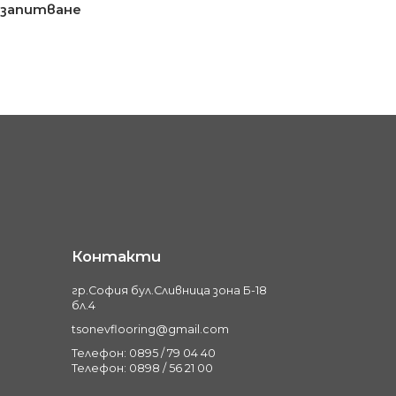
 запитване
Контакти
гр.София бул.Сливница зона Б-18
бл.4
tsonevflooring@gmail.com
Телефон: 0895 / 79 04 40
Телефон: 0898 / 56 21 00