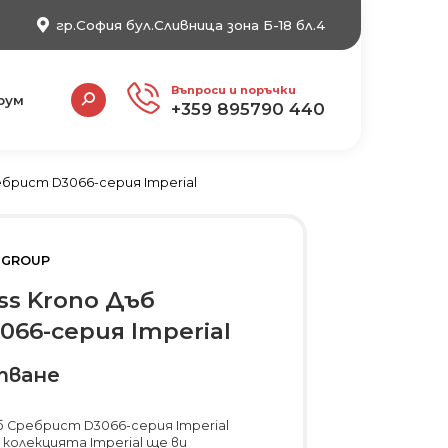
гр.София бул.Сливница зона Б-18 бл.4
Search:
Въпроси и поръчки
рум
+359 895790 440
ебрист D3066-серия Imperial
 GROUP
s Krono Дъб
66-серия Imperial
тване
б Сребрист D3066-серия Imperial
колекцията Imperial ще ви