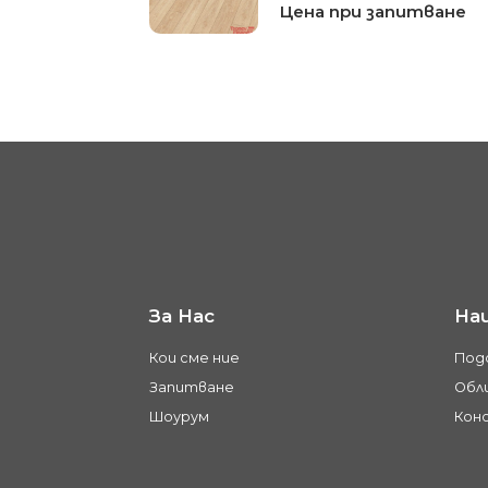
Цена при запитване
За Нас
На
Кои сме ние
Под
Запитване
Обли
Шоурум
Кон