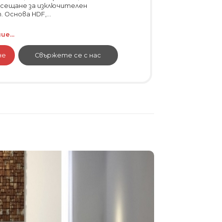
усещане за изключителен
Основа HDF,...
е...
не
Свържете се с нас