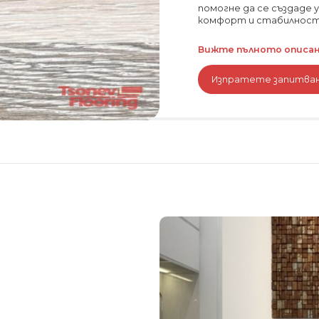
помогне да се създаде 
комфорт и стабилност. 
Вижте пълното описани
Изпратете запитва