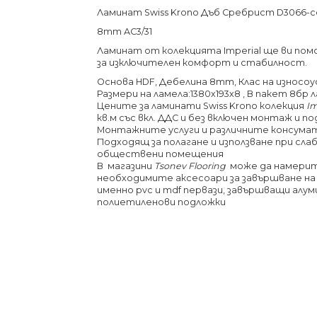
Ламинат Swiss Krono Дъб Сребрист D3066-се
8mm AC3/31
Ламинат от
колекцията
Imperial
ще ви пом
за
изключителен комфорт
и
стабилност
.
Основа HDF, Дебелина 8mm, Клас на износо
Размери на ламела:1380х193х8 , В пакет 8бр ла
Цените за ламинати Swiss Krono колекция
Im
кв.м със вкл. ДДС и без включен монтаж и п
Монтажните услуги и различните консума
Подходящ за полагане и използване при сл
обществени помещения
В магазини
Tsonev Flooring
може да намерит
необходимите аксесоари за завършване на
именно pvc и mdf первази, завършващи алум
полиетиленови подложки