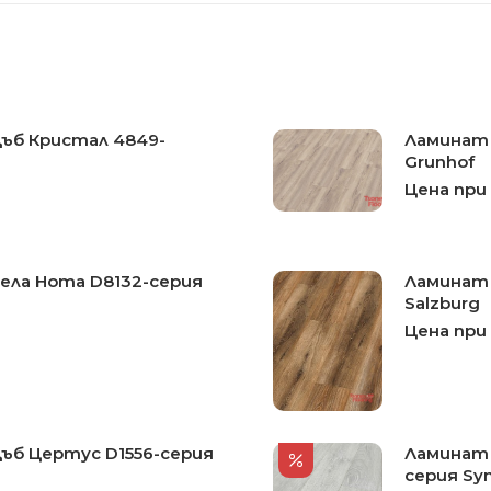
Дъб Кристал 4849-
Ламинат 
Grunhof
Цена при
Бела Нота D8132-серия
Ламинат 
Salzburg
Цена при
Дъб Цертус D1556-серия
Ламинат 
серия Sy