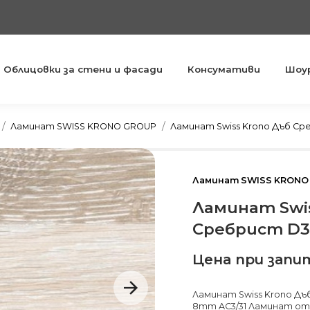
Облицовки за стени и фасади
Консумативи
Шоу
You are here:
Ламинат SWISS KRONO GROUP
Ламинат Swiss Krono Дъб Ср
Ламинат SWISS KRONO
Ламинат Swis
Сребрист D30
Цена при запи
Ламинат Swiss Krono Дъ
8mm AC3/31 Ламинат от 