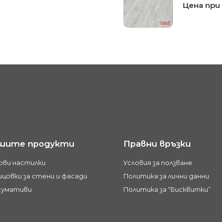
Цена при
шите продукти
Правни връзки
ови настилки
Условия за ползване
цовки за стени и фасади
Политика за лични данни
сумативи
Политика за “Бисквитки”