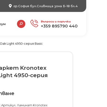
гр.София бул.Сливница зона Б-18 бл.4
Search:
Въпроси и поръчки
рум
+359 895790 440
ak Light 4950-серия Basic
аркет Kronotex
ight 4950-серия
тване
 Артикул: Ламинат Kronotex