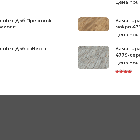
Цена при
onotex Дъб Престиж
Ламинира
mazone
макро 47
Цена при
notex Дъб саверне
Ламинира
4779-сер
Цена при
Rated
5.00
out
of 5