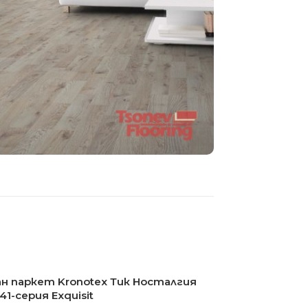
н паркет Kronotex Тик Носталгия
1-серия Exquisit