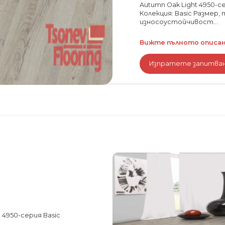
Autumn Oak Light 4950-с
Колекция: Basic Размер, 
износоустойчивост...
Вижте пълното описани
Изпратете запитва
 4950-серия Basic