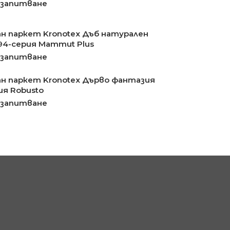
 запитване
н паркет Kronotex Дъб натурален
94-серия Mammut Plus
 запитване
н паркет Kronotex Дърво фантазия
ия Robusto
 запитване