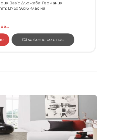
ерия Basic Държава: Германия
mm: 1376x193x6 Клас на
е...
не
Свържете се с нас