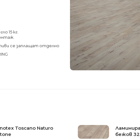
ло 15 кг.
монтаж.
тиви се заплащат отделно
RING
otex Toscano Naturo
Ламинира
Stone
бежов 324