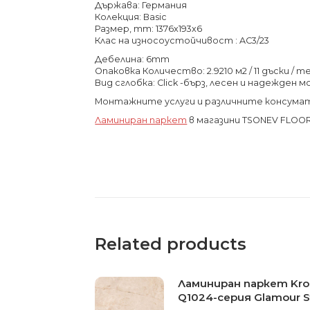
Държава: Германия
Колекция: Basic
Размер, mm: 1376x193x6
Клас на износоустойчивост : AC3/23
Дебелина: 6mm
Опаковка Количество: 2.9210 м2 / 11 дъски / тег
Вид сглобка: Click -бърз, лесен и надежден 
Монтажните услуги и различните консума
Ламиниран паркет
в магазини TSONEV FLOO
Related products
Ламиниран паркет Kron
Q1024-серия Glamour 