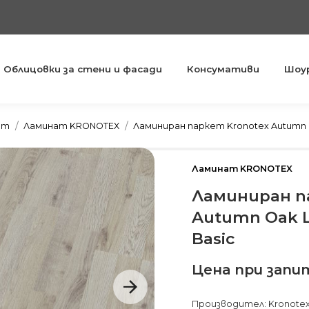
Облицовки за стени и фасади
Консумативи
Шоу
You are here:
ет
Ламинат KRONOTEX
Ламиниран паркет Kronotex Autumn O
Ламинат KRONOTEX
Ламиниран п
Autumn Oak L
Basic
Цена при запи
Производител: Kronotex