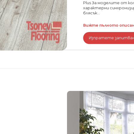
Plus За моделите от коле
характерни синхронизи
блясък...
Вижте пълното описани
Изпратете запитва