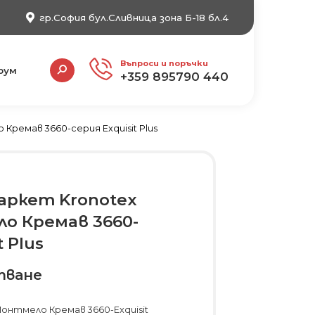
гр.София бул.Сливница зона Б-18 бл.4
Search:
Въпроси и поръчки
рум
+359 895790 440
ремав 3660-серия Exquisit Plus
аркет Kronotex
о Кремав 3660-
t Plus
тване
онтмело Кремав 3660-Exquisit