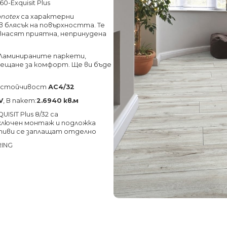
-Exquisit Plus
onotex
са характерни
 блясък на повърхността. Те
внасят приятна, непринудена
Ламинираните паркети,
усещане за комфорт. Ще ви бъде
соустойчивост
АС4/32
V
, В пакет:
2.6940 кв.м
SIT Plus 8/32 са
 включен монтаж и подложка
тиви се заплащат отделно
RING