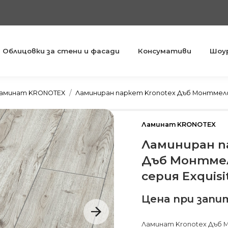
Облицовки за стени и фасади
Консумативи
Шоу
You are here:
аминат KRONOTEX
Ламиниран паркет Kronotex Дъб Монтмело К
Ламинат KRONOTEX
Ламиниран п
Дъб Монтмел
серия Exquisi
Цена при запи
Ламинат Kronotex Дъб М