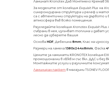
Ламинат Kronotex Дъб Монтмело Кремав 3660
За моделите от колекция
Exquisit
Plus
на
Kr
синхронизирана структура и релеф и матов
са с автентични структури на дървото и 
атмосфера във всяко помещение.
Разгледайте колекция
Kronotex
Exquisit Plus.
събрани в нея, излъчват топлина и дават 
лесно да изберете вашия
Основа
HDF
, Дебелина
8mm
, Клас на изно
Размери на ламела:
1380х244х8
mm
, Фаска:
4
Цените за ламинати KRONOTEX колекция EXQUI
промоционални в лв/кв.м със вкл. ДДС и без
Монтажните услуги и различните консума
Ламиниран паркет
в магазини TSONEV FLOO