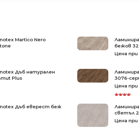
otex Martico Nero
Ламинира
tone
бежов 324
Цена при
notex Дъб натурален
Ламинира
mut Plus
3076-се
Цена при
Rated
notex Дъб еверест беж
Ламинира
5.00
out
of 5
светъл 2
Цена при