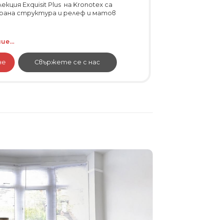
кция Exquisit Plus на Kronotex са
рана структура и релеф и матов
е...
не
Свържете се с нас