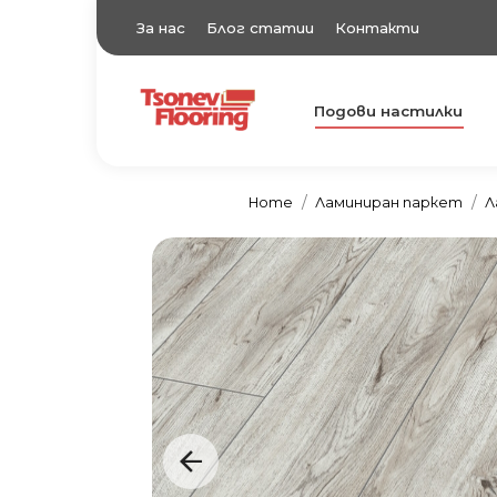
За нас
Блог статии
Контакти
Подови настилки
TsonevFlooring
Подови настилки
Home
Ламиниран паркет
Л