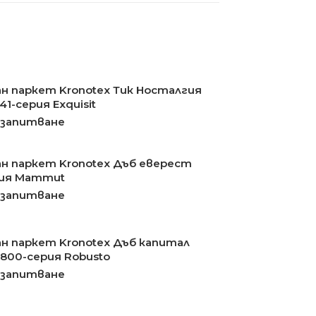
н паркет Kronotex Тик Носталгия
1-серия Exquisit
 запитване
н паркет Kronotex Дъб еверест
рия Mammut
 запитване
н паркет Kronotex Дъб капитал
800-серия Robusto
 запитване