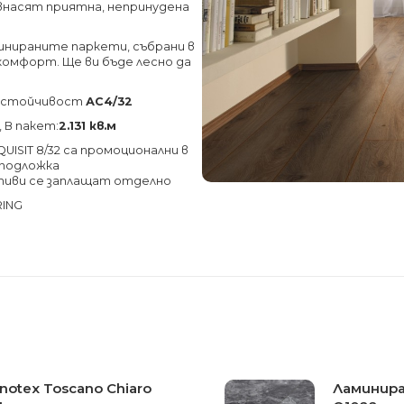
внасят приятна, непринудена
нираните паркети, събрани в
 комфорт. Ще ви бъде лесно да
соустойчивост
АС4/32
, В пакет:
2.131 кв.м
ISIT 8/32 са промоционални в
и подложка
тиви се заплащат отделно
RING
otex Toscano Chiaro
Ламинира