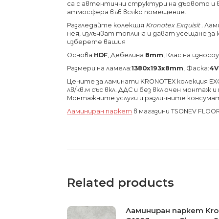
са с автентични структури на дървото и 
атмосфера във всяко помещение.
Разгледайте колекция
Kronotex
Exquisit .
Лами
нея, излъчват топлина и дават усещане за
изберете вашия
Основа
HDF
, Дебелина
8mm
, Клас на изно
Размери на ламела:
1380х193х8
mm
, Фаска:
4V
Цените за ламинати KRONOTEX колекция EXQU
лв/кв.м със вкл. ДДС и без включен монтаж 
Монтажните услуги и различните консума
Ламиниран паркет
в магазини TSONEV FLOO
Related products
Ламиниран паркет Kron