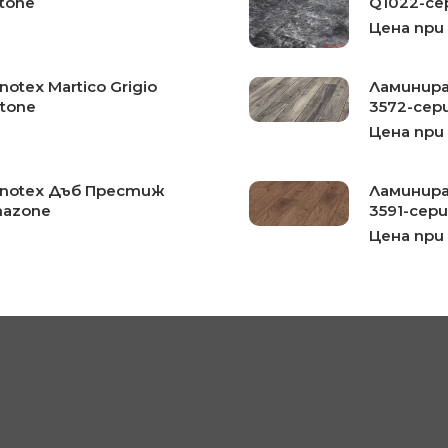
tone
Q1022-се
Цена при
otex Martico Grigio
Ламинира
Stone
3572-сер
Цена при
onotex Дъб Престиж
Ламинира
mazone
3591-сери
Цена при