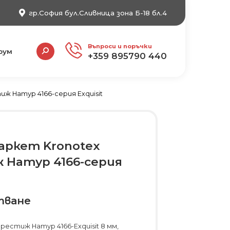
гр.София бул.Сливница зона Б-18 бл.4
Search:
Въпроси и поръчки
рум
+359 895790 440
ж Натур 4166-серия Exquisit
аркет Kronotex
 Натур 4166-серия
тване
рестиж Натур 4166-Exquisit 8 мм,