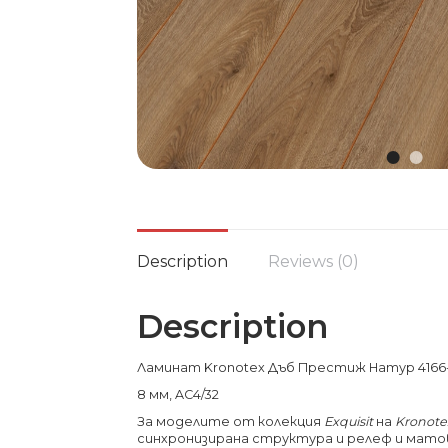
Description
Reviews (0)
Description
Ламинат Kronotex Дъб Престиж Натур 4166-E
8 мм, AC4/32
За моделите от колекция
Exquisit
на
Kronote
синхронизирана структура и релеф и матов