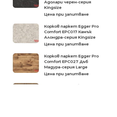
Адолари черен-серия
Kingsize
Цена при запитване
Корков паркет Egger Pro
Comfort EPC017 Камък
Алондра-серия Kingsize
Цена при запитване
Корков паркет Egger Pro
Comfort EPC027 Дъб
Мадура-серия Large
Цена при запитване
Egger Cork+ Дъб Мадалена
№2014
Цена при запитване
Egger Cork+ Дъб Оденвалд