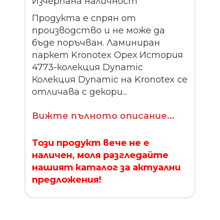
Изчерпана наличност
Продукта е спрян от
производство и не може да
бъде поръчван. Ламиниран
паркет Kronotex Орех История
4773-колекция Dynamic
Колекция Dynamic на Kronotex се
отличава с декори...
Вижте пълното описание...
Този продукт вече не е
наличен, моля разгледайте
нашият каталог за актуални
предложения!