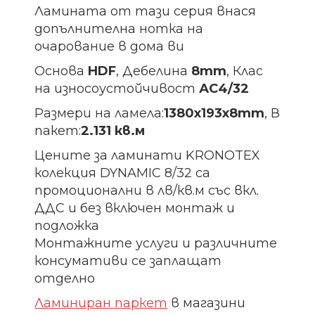
Ламината от тази серия внася
допълнителна нотка на
очарование в дома ви
Основа
HDF
, Дебелина
8mm
, Клас
на износоустойчивост
АС4/32
Размери на ламела:
1380х193х8
mm
, В
пакет:
2.131 кв.м
Цените за ламинати KRONOTEX
колекция DYNAMIC 8/32 са
промоционални в лв/кв.м със вкл.
ДДС и без включен монтаж и
подложка
Монтажните услуги и различните
консумативи се заплащат
отделно
Ламиниран паркет
в магазини