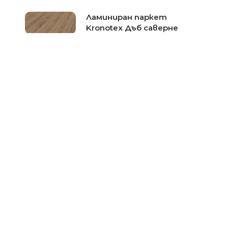
Ламиниран паркет
Kronotex Дъб саверне
3074-серия Robusto
Цена при запитване
Ламиниран паркет
Kronotex Дърво фантазия
4779-серия Robusto
Цена при запитване
Rated
5.00
out
of 5