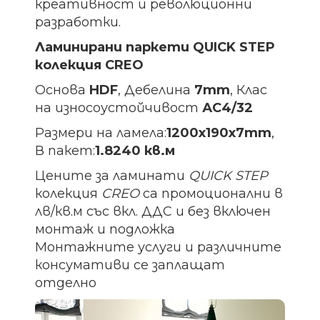
креативност и революционни
разработки.
Ламинирани паркети QUICK STEP
колекция CREO
Основа
HDF
, Дебелина
7mm
, Клас
на износоустойчивост
АС4/32
Размери на ламела:
1200х190х7
mm
,
В пакет:
1.8240 кв.м
Цените за ламинати
QUICK STEP
колекция
CREO
са промоционални в
лв/кв.м със вкл. ДДС и без включен
монтаж и подложка
Монтажните услуги и различните
консумативи се заплащат
отделно