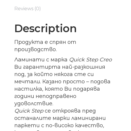
Reviews (0)
Description
Продукта е спрян от
производство.
Ламинати с марка
Quick Step
Creo
Ви гарантирта най-разкошния
под, за който някога сте си
мечтали. Казано просто – подова
настилка, която Ви подарява
години неподправено
удоволствие.
Quick Step
се откроява пред
останалите марки ламинирани
паркети с по-високо качество,