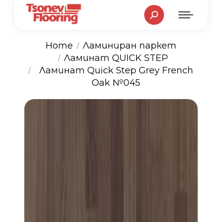
Search:
Home
Ламиниран паркет
Ламинат QUICK STEP
You are here:
Ламинат Quick Step Grey French
Oak №045