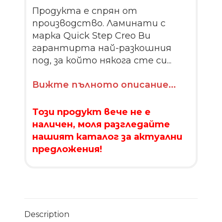
Продукта е спрян от
производство. Ламинати с
марка Quick Step Creo Ви
гарантирта най-разкошния
под, за който някога сте си...
Вижте пълното описание...
Този продукт вече не е
наличен, моля разгледайте
нашият каталог за актуални
предложения!
Description