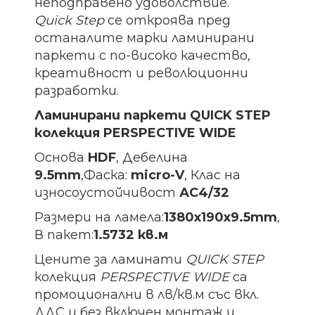
неподправено удоволствие.
Quick Step
се откроява пред
останалите марки ламинирани
паркети с по-високо качество,
креативност и революционни
разработки.
Ламинирани паркети QUICK STEP
колекция PERSPECTIVE WIDE
Основа
HDF
, Дебелина
9.5mm
,Фаска:
micro-V
, Клас на
износоустойчивост
АС4/32
Размери на ламела:
1380х190х9.5
mm
,
В пакет:
1.5732 кв.м
Цените за ламинати
QUICK STEP
колекция
PERSPECTIVE WIDE
са
промоционални в лв/кв.м със вкл.
ДДС и без включен монтаж и