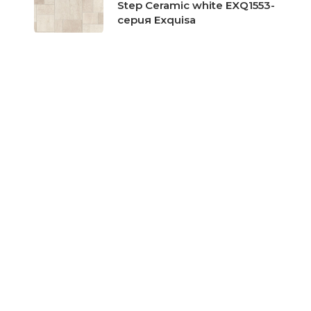
Step Ceramic white EXQ1553-
серия Exquisa
Цена при запитване
Ламиниран паркет Quick
Step Ceramic dark EXQ1555-
серия Exquisa
Цена при запитване
Ламиниран паркет Quick
Step Leather tile light
UF1401-серия Arte
Цена при запитване
Ламиниран паркет Quick
Step Versailles light UF1155-
серия Arte
Цена при запитване