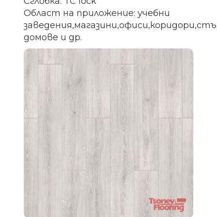
Сглобка: TC lock
Област на приложение: учебни
заведения,магазини,офиси,коридори,ст
домове и др.