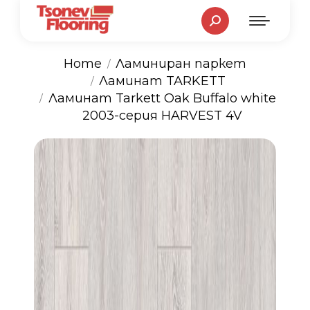
Search:
Home
Ламиниран паркет
Ламинат TARKETT
You are here:
Ламинат Tarkett Oak Buffalo white
2003-серия HARVEST 4V