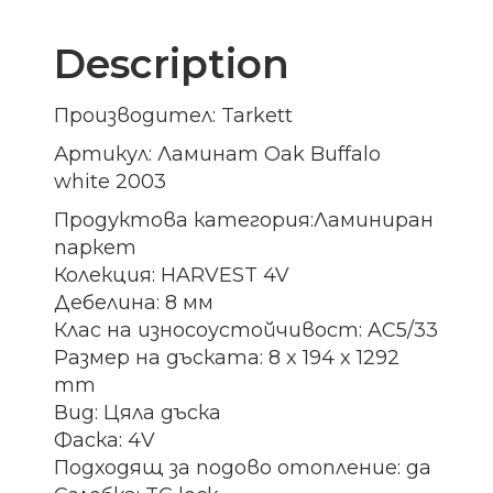
Description
Производител: Tarkett
Артикул: Ламинат Oak Buffalo
white 2003
Продуктова категория:Ламиниран
паркет
Колекция: HARVEST 4V
Дебелина: 8 мм
Клас на износоустойчивост: AC5/33
Размер на дъската: 8 x 194 x 1292
mm
Вид: Цяла дъска
Фаска: 4V
Подходящ за подово отопление: да