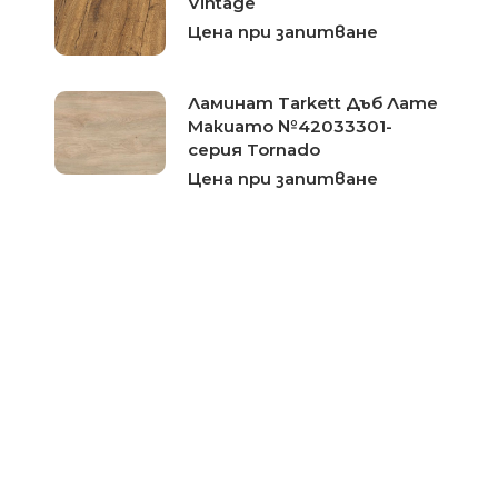
Vintage
Цена при запитване
Ламинат Tarkett Дъб Лате
Макиато №42033301-
серия Tornado
Цена при запитване
Ламинат Tarkett Светъл
Дъб №8119217-серия
Woodstock
Цена при запитване
Ламинат Tarkett Сив Мока
Дъб №8119289-серия
Woodstock
Цена при запитване