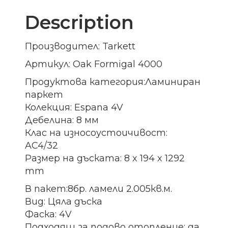
Description
Производител: Tarkett
Артикул: Oak Formigal 4000
Продуктова категория:Ламиниран
паркет
Колекция: Espana 4V
Дебелина: 8 мм
Клас на износоустоичивост:
AC4/32
Размер на дъската: 8 x 194 x 1292
mm
В пакет:8бр. ламели 2.005кв.м.
Вид: Цяла дъска
Фаска: 4V
Подходящ за подово отопление: да