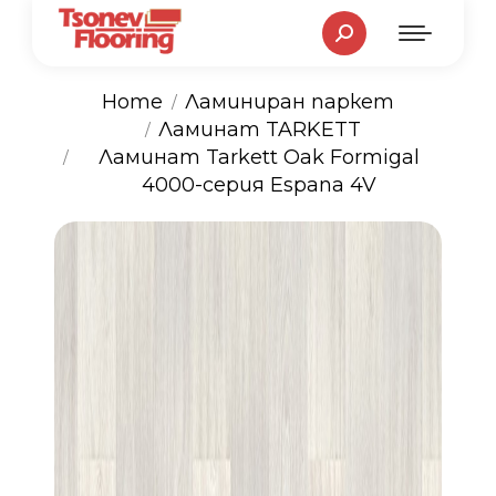
Search:
Home
Ламиниран паркет
Ламинат TARKETT
You are here:
Ламинат Tarkett Oak Formigal
4000-серия Espana 4V