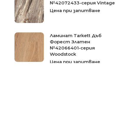
№42072433-серия Vintage
Цена при запитване
Ламинат Tarkett Дъб
Форест Златен
№42066401-серия
Woodstock
Цена при запитване
Ламинат Tarkett Светъл
Дъб №8119217-серия
Woodstock
Цена при запитване
Ламинат Tarkett Дъб
Кумин №42063365-серия
Woodstock
Цена при запитване