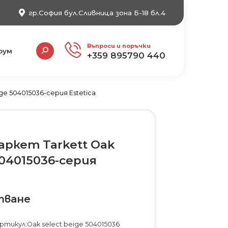
гр.София бул.Сливница зона Б-18 бл.4
Search:
Въпроси и поръчки
рум
+359 895790 440
ge 504015036-серия Estetica
ркет Tarkett Oak
504015036-серия
тване
ртикул:Oak select beige 504015036