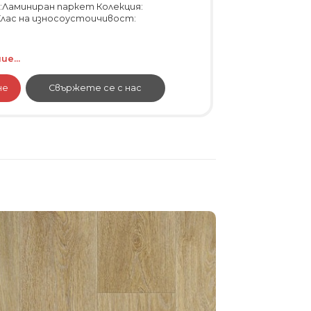
Ламиниран паркет Колекция:
 Клас на износоустоичивост:
е...
не
Свържете се с нас