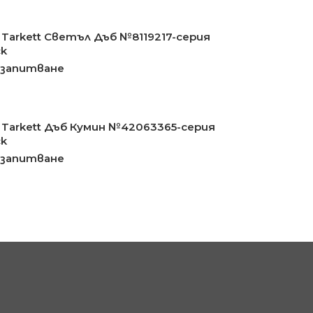
Tarkett Светъл Дъб №8119217-серия
ck
 запитване
Tarkett Дъб Кумин №42063365-серия
ck
 запитване