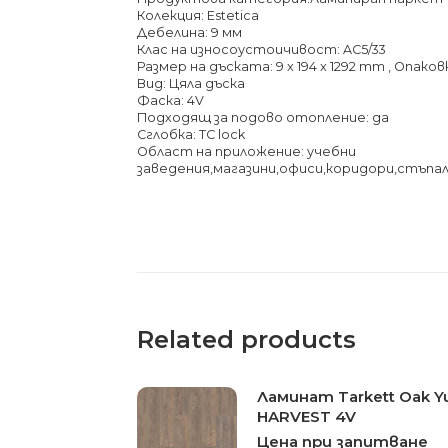
Колекция: Estetica
Дебелина: 9 мм
Клас на износоустоичивост: AC5/33
Размер на дъската: 9 x 194 x 1292 mm , Опаковк
Вид: Цяла дъска
Фаска: 4V
Подходящ за подово отопление: да
Сглобка: TC lock
Област на приложение: учебни
заведения,магазини,офиси,коридори,стъпал
Related products
Ламинат Tarkett Oak Y
HARVEST 4V
Цена при запитване