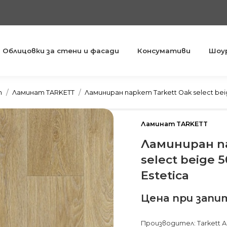
Облицовки за стени и фасади
Консумативи
Шоу
You are here:
т
Ламинат TARKETT
Ламиниран паркет Tarkett Oak select bei
Ламинат TARKETT
Ламиниран па
select beige 
Estetica
Цена при запи
Производител: Tarkett А