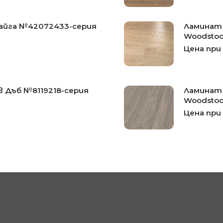
Тайга №42072433-серия
Ламинат 
Woodsto
Цена при
в Дъб №8119218-серия
Ламинат 
Woodsto
Цена при