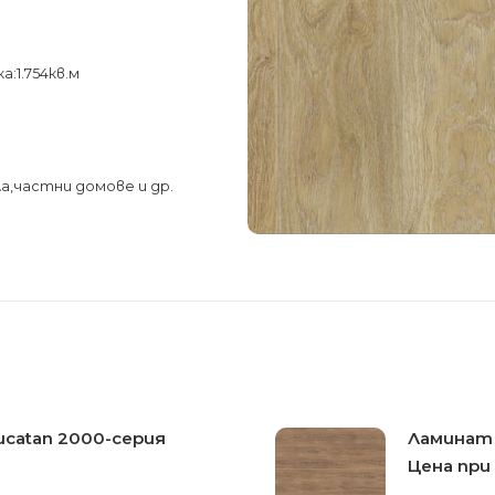
а:1.754кв.м
а,частни домове и др.
ucatan 2000-серия
Ламинат T
Цена при