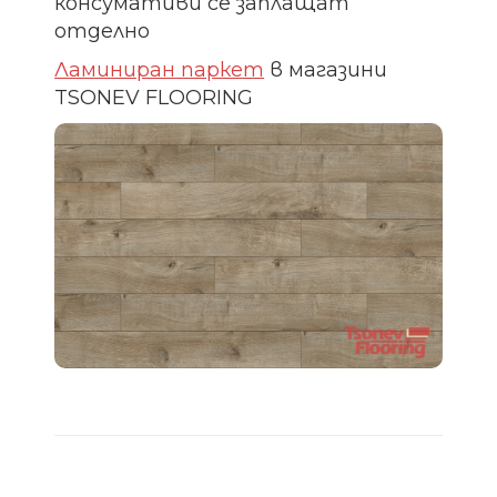
консумативи се заплащат
отделно
Ламиниран паркет
в магазини
TSONEV FLOORING