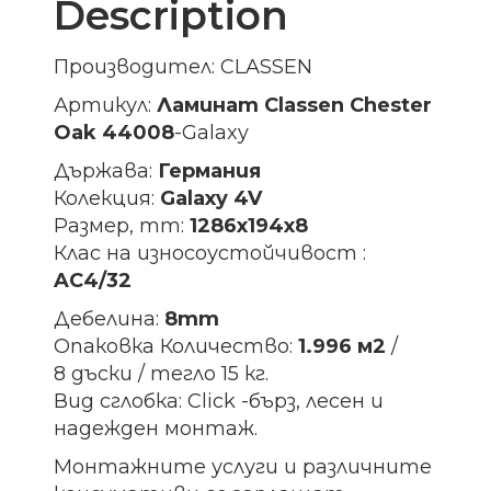
Description
Производител: CLASSEN
Артикул:
Ламинат
Classen Chester
Oak 44008
-Galaxy
Държава:
Германия
Колекция:
Galaxy 4V
Размер, mm:
1286x194x8
Клас на износоустойчивост :
AC4/32
Дебелина:
8mm
Опаковка Количество:
1.996 м2
/
8 дъски / тегло 15 кг.
Вид сглобка: Click -бърз, лесен и
надежден монтаж.
Монтажните услуги и различните