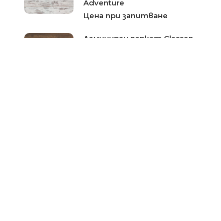
Adventure
Цена при запитване
Ламиниран паркет Classen
Дъб Аликанте №37324-
серия Impression
Цена при запитване
Ламиниран паркет Classen
Дъб Терра 41412 серия
1Floor Original
Цена при запитване