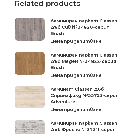
Related products
Ламиниран паркет Classen
Дъб Сив №34820-серия
Brush
Цена при запитване
Ламиниран паркет Classen
Дъб Меден №34822-серия
Brush
Цена при запитване
Ламинат Classen Дъб
Спрингфилд №33753-серия
Adventure
Цена при запитване
Ламиниран паркет Classen
Дъб Фреско №37311-серия