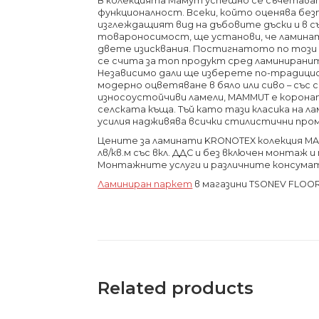
В колекцията Мамут успешно се съчетава
функционалност.
Всеки, който оценява бе
изглеждащият вид на дъбовите дъски и в 
товароносимост, ще установи, че ламина
двете изисквания.
Постигнатото по този 
се счита за топ продукт сред ламинирани
Независимо дали ще изберете по-традицио
модерно оцветяване в бяло или сиво – със 
износоустойчиви ламели, MAMMUT е коронат
селската къща.
Тъй като тази класика на 
усилия надживява всички стилистични пром
Цените за ламинати KRONOTEX колекция MAM
лв/кв.м със вкл. ДДС и без включен монтаж 
Монтажните услуги и различните консума
Ламиниран паркет
в магазини TSONEV FLOO
Related products