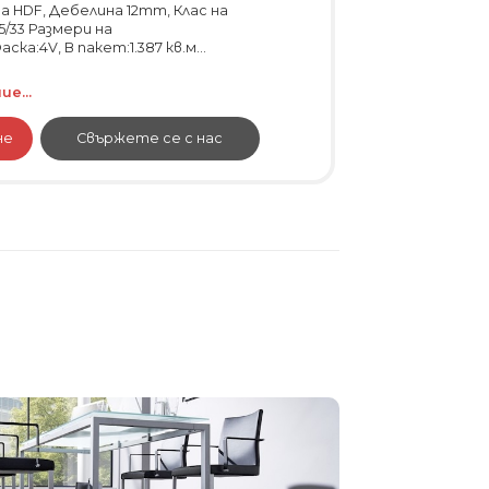
 HDF, Дебелина 12mm, Клас на
/33 Размери на
ка:4V, В пакет:1.387 кв.м...
е...
не
Свържете се с нас