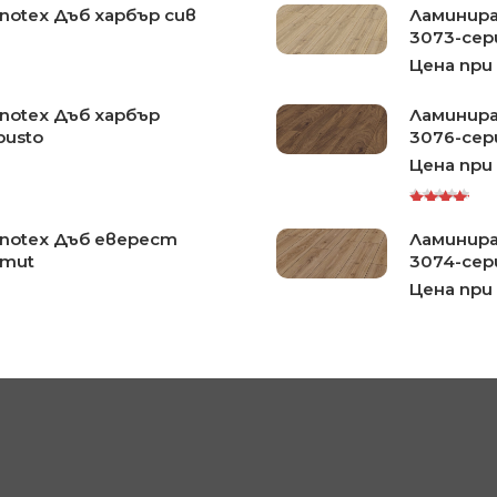
notex Дъб харбър сив
Ламинира
3073-сер
Цена при
notex Дъб харбър
Ламинира
busto
3076-се
Цена при
Rated
notex Дъб еверест
Ламинира
5.00
out
of 5
mmut
3074-сер
Цена при