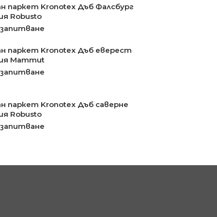
н паркет Kronotex Дъб Фалсбург
ия Robusto
 запитване
н паркет Kronotex Дъб еверест
рия Mammut
 запитване
н паркет Kronotex Дъб саверне
ия Robusto
 запитване