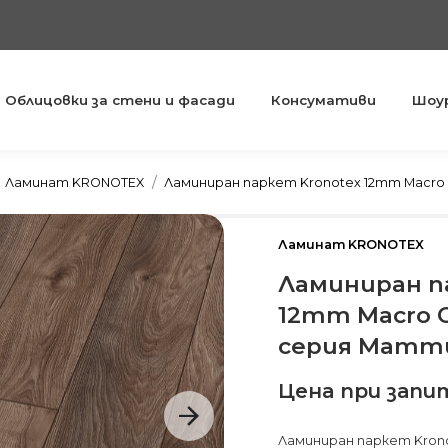
Облицовки за стени и фасади
Консумативи
Шоу
You are here:
Ламинат KRONOTEX
Ламиниран паркет Kronotex 12mm Macro
Ламинат KRONOTEX
Ламиниран п
12mm Macro O
серия Mamm
Цена при запи
Ламиниран паркет Krono