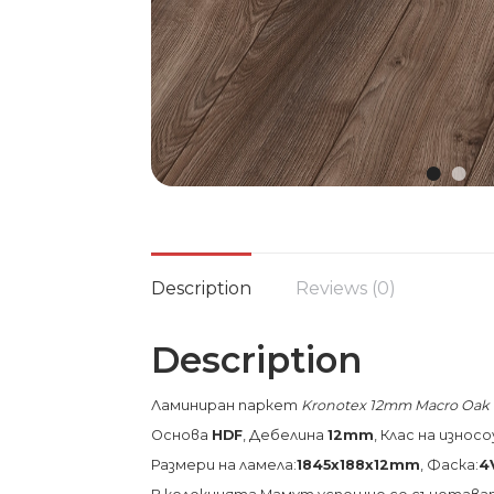
Description
Reviews (0)
Description
Ламиниран паркет
Kronotex 12mm Macro Oak 
Основа
HDF
, Дебелина
12mm
, Клас на изно
Размери на ламела:
1845х188х12
mm
, Фаска:
4