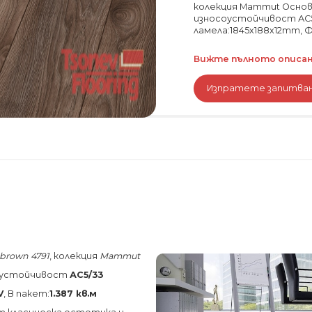
колекция Mammut Основа
износоустойчивост АС5
ламела:1845х188х12mm, Фас
Вижте пълното описани
Изпратете запитва
brown 4791
, колекция
Mammut
соустойчивост
АС5/33
V
, В пакет:
1.387 кв.м