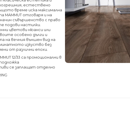
т класическа естетика и
зпогрешния, естествено
същото време иска максимална
та MAMMUT отговаря и на
начин съвършенство с право
те подови настилки.
нни цветови нюанси или
своите особено дълги и
а на вечния външен вид на
ламинатното изкуство без
ени от различни епохи.
MUT 12/33 са промоционални в
и подложка
тиви се заплащат отделно
RING