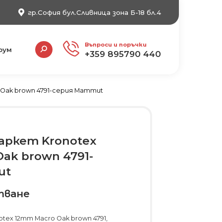
гр.София бул.Сливница зона Б-18 бл.4
Search:
Въпроси и поръчки
рум
+359 895790 440
 Oak brown 4791-серия Mammut
аркет Kronotex
ak brown 4791-
ut
тване
tex 12mm Macro Oak brown 4791,