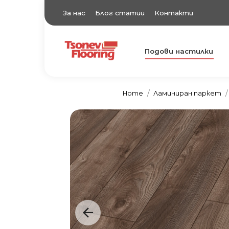
За нас
Блог статии
Контакти
Подови настилки
TsonevFlooring
Подови настилки
Home
Ламиниран паркет