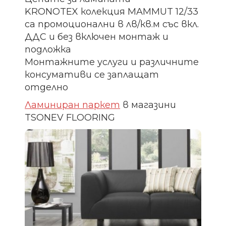
KRONOTEX колекция MAMMUT 12/33
са промоционални в лв/кв.м със вкл.
ДДС и без включен монтаж и
подложка
Монтажните услуги и различните
консумативи се заплащат
отделно
Ламиниран паркет
в магазини
TSONEV FLOORING