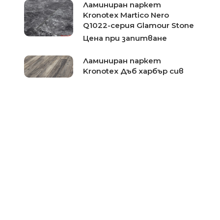
Ламиниран паркет
Kronotex Martico Nero
Q1022-серия Glamour Stone
Цена при запитване
Ламиниран паркет
Kronotex Дъб харбър сив
3572-серия Amazone
Цена при запитване
Ламиниран паркет
Kronotex Вековен Дъб
3590-серия Robusto
Цена при запитване
Ламиниран паркет
Kronotex Дъб капитал
светъл 2800-серия
Robusto
Цена при запитване