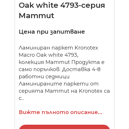
Oak white 4793-серия
Mammut
Цена при запитване
Ламиниран паркет Kronotex
Macro Oak white 4793,
колекция Mammut Продукта е
само поръчков. Доставка 4-8
работни седмици
Ламинираните паркети от
серията Mammut на Kronotex са
с...
Вижте пълното описание...