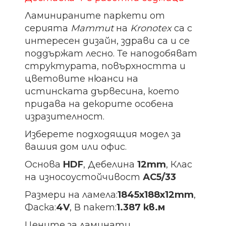
Ламинираните паркети от
серията
Mammut
на
Kronotex
са с
интересен дизайн, здрави са и се
поддържат лесно. Те наподобяват
структурата, повърхността и
цветовите нюанси на
истинската дървесина, което
придава на декорите особена
изразителност.
Изберете подходящия модел за
вашия дом или офис.
Основа
HDF
, Дебелина
12mm
, Клас
на износоустойчивост
АС5/33
Размери на ламела:
1845х188х12
mm
,
Фаска:
4V
, В пакет:
1.387 кв.м
Цените за ламинати