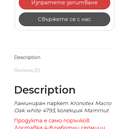
Изпратете запитване
Свържете се с нас
Description
Reviews (0)
Description
Ламиниран паркет
Kronotex Macro
Oak white 4793
, колекция
Mammut
Продукта е само поръчков.
Доставка 4-8 работни седмици