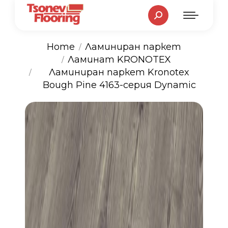
Search:
Home
Ламиниран паркет
Ламинат KRONOTEX
You are here:
Ламиниран паркет Kronotex
Bough Pine 4163-серия Dynamic