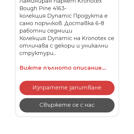
Ламиниран паркет Kronotex
Bough Pine 4163-
колекция Dynamic Продукта е
само поръчков. Доставка 6-8
работни седмици
Колекция Dynamic на Kronotex се
отличава с декори и уникални
структури...
Вижте пълното описание...
Изпратете запитване
Свържете се с нас