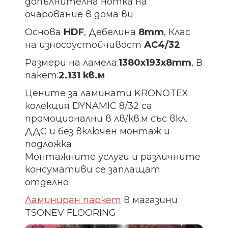
допълнителна нотка на
очарование в дома ви
Основа
HDF
, Дебелина
8mm
, Клас
на износоустойчивост
АС4/32
Размери на ламела:
1380х193х8
mm
, В
пакет:
2.131 кв.м
Цените за ламинати KRONOTEX
колекция DYNAMIC 8/32 са
промоционални в лв/кв.м със вкл.
ДДС и без включен монтаж и
подложка
Монтажните услуги и различните
консумативи се заплащат
отделно
Ламиниран паркет
в магазини
TSONEV FLOORING