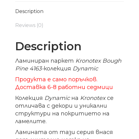
Description
Reviews (0)
Description
Ламиниран паркет
Kronotex Bough
Pine 4163-
колекция
Dynamic
Продукта е само поръчков.
Доставка 6-8 работни седмици
Колекция
Dynamic
на
Kronotex
се
отличава с декори и уникални
структури на покритието на
ламелите.
Ламината от тази серия внася