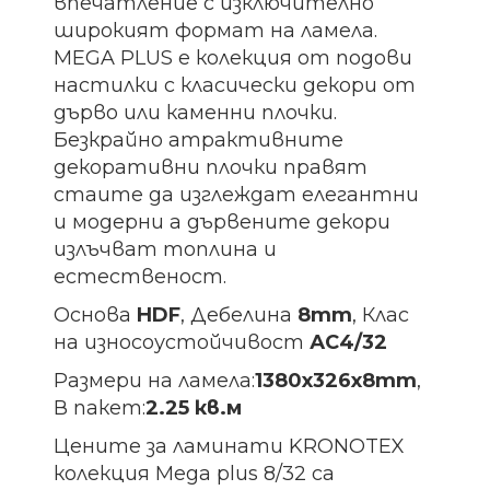
впечатление с изключително
широкият формат на ламела.
MEGA PLUS е колекция от подови
настилки с класически декори от
дърво или каменни плочки.
Безкрайно атрактивните
декоративни плочки правят
стаите да изглеждат елегантни
и модерни а дървените декори
излъчват топлина и
естественост.
Основа
HDF
, Дебелина
8mm
, Клас
на износоустойчивост
АС4/32
Размери на ламела:
1380х326х8
mm
,
В пакет:
2.25 кв.м
Цените за ламинати KRONOTEX
колекция Mega plus 8/32 са