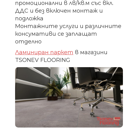
промоционални в лв/кв.м със вкл.
ДДС и без включен монтаж и
подложка
Монтажните услуги и различните
консумативи се заплащат
отделно
Ламиниран паркет
в магазини
TSONEV FLOORING