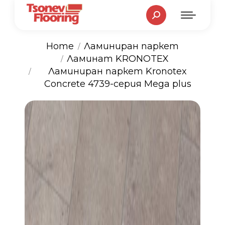
Search:
Home
Ламиниран паркет
Ламинат KRONOTEX
You are here:
Ламиниран паркет Kronotex
Concrete 4739-серия Mega plus