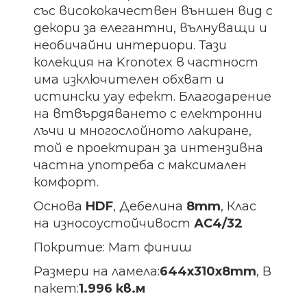
със висококачествен външен вид с
декори за елегантни, вълнуващи и
необичайни интериори. Тази
колекция на Kronotex в частност
има изключителен обхват и
истински уау ефект. Благодарение
на втвърдяването с електронни
лъчи и многослойното лакиране,
той е проектиран за интензивна
частна употреба с максимален
комфорт.
Основа
HDF
, Дебелина
8mm
, Клас
на износоустойчивост
АС4/32
Покритие: Мат финиш
Размери на ламела:
644х310х8
mm
, В
пакет:
1.996 кв.м