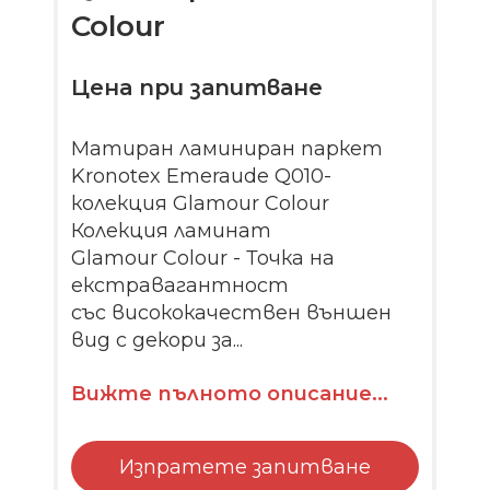
Colour
Цена при запитване
Матиран ламиниран паркет
Kronotex Emeraude Q010-
колекция Glamour Colour
Колекция ламинат
Glamour Colour - Точка на
екстравагантност
със висококачествен външен
вид с декори за...
Вижте пълното описание...
Изпратете запитване