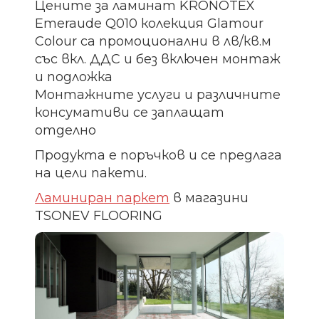
Цените за ламинат KRONOTEX
Emeraude Q010 колекция Glamour
Colour са промоционални в лв/кв.м
със вкл. ДДС и без включен монтаж
и подложка
Монтажните услуги и различните
консумативи се заплащат
отделно
Продукта е поръчков и се предлага
на цели пакети.
Ламиниран паркет
в магазини
TSONEV FLOORING