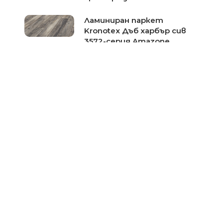
Ламиниран паркет
Kronotex Дъб харбър сив
3572-серия Amazone
Цена при запитване
Ламиниран паркет
Kronotex Дъб Фалсбург
3073-серия Robusto
Цена при запитване
Ламиниран паркет
Kronotex Дъб кафяв макро
4791-серия Mammut Plus
Цена при запитване
Ламиниран паркет
Kronotex Дъб саверне
3074-серия Robusto