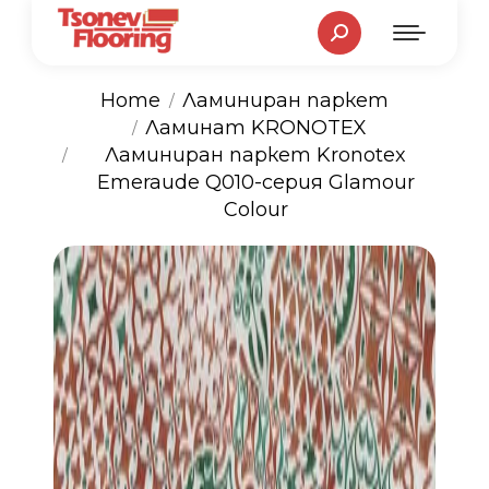
Search:
Home
Ламиниран паркет
Ламинат KRONOTEX
You are here:
Ламиниран паркет Kronotex
Emeraude Q010-серия Glamour
Colour