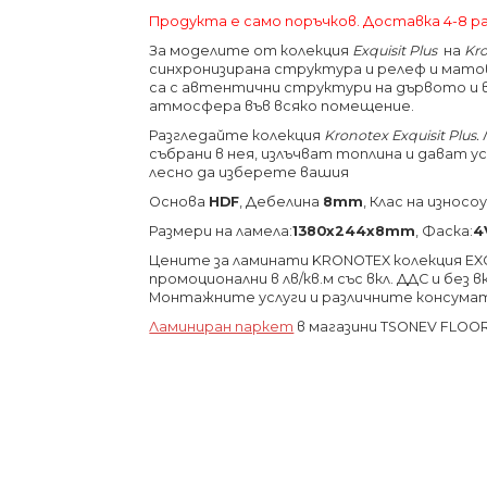
Продукта е само поръчков. Доставка 4-8 
За моделите от колекция
Exquisit
Plus
на
Kr
синхронизирана структура и релеф и матов
са с автентични структури на дървото и 
атмосфера във всяко помещение.
Разгледайте колекция
Kronotex
Exquisit Plus.
събрани в нея, излъчват топлина и дават 
лесно да изберете вашия
Основа
HDF
, Дебелина
8mm
, Клас на изно
Размери на ламела:
1380х244х8
mm
, Фаска:
4
Цените за ламинати KRONOTEX колекция EXQUI
промоционални в лв/кв.м със вкл. ДДС и без
Монтажните услуги и различните консума
Ламиниран паркет
в магазини TSONEV FLOO