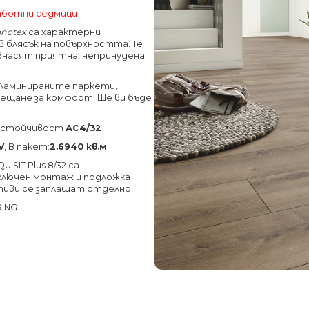
работни седмици
onotex
са характерни
 блясък на повърхността. Те
внасят приятна, непринудена
Ламинираните паркети,
усещане за комфорт. Ще ви бъде
соустойчивост
АС4/32
V
, В пакет:
2.6940 кв.м
SIT Plus 8/32 са
 включен монтаж и подложка
тиви се заплащат отделно
RING