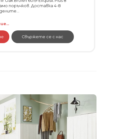
 Oak Brown 6019-Exquisit Plus 8
само поръчков. Доставка 4-8
делите...
е...
не
Свържете се с нас