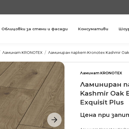
Облицовки за стени и фасади
Консумативи
Шоу
You are here:
Ламинат KRONOTEX
Ламиниран паркет Kronotex Kashmir Oak B
Ламинат KRONOTEX
Ламиниран п
Kashmir Oak 
Exquisit Plus
Цена при запи