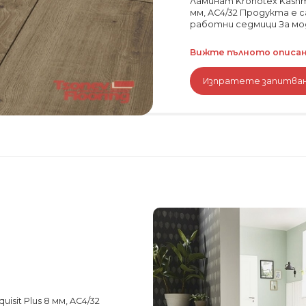
Ламинат Kronotex Kashmir
мм, AC4/32 Продукта е 
работни седмици За мо
Вижте пълното описани
Изпратете запитва
isit Plus 8 мм, AC4/32