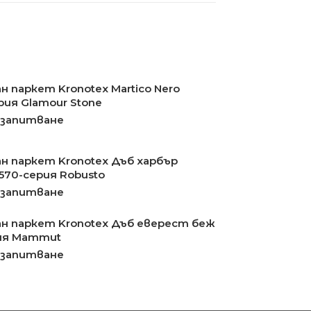
н паркет Kronotex Martico Nero
рия Glamour Stone
 запитване
н паркет Kronotex Дъб харбър
570-серия Robusto
 запитване
н паркет Kronotex Дъб еверест беж
ия Mammut
 запитване