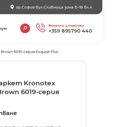
гр.София бул.Сливница зона Б-18 бл.4
Search:
Въпроси и поръчки
рум
+359 895790 440
rown 6019-серия Exquisit Plus
аркет Kronotex
Brown 6019-серия
тване