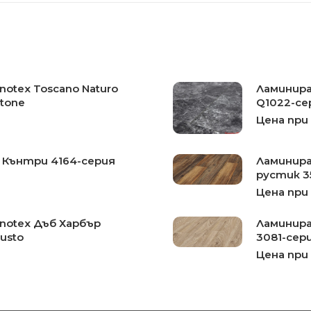
otex Toscano Naturo
Ламинира
Stone
Q1022-се
Цена при
 Кънтри 4164-серия
Ламинира
рустик 3
Цена при
notex Дъб Харбър
Ламинира
usto
3081-сер
Цена при