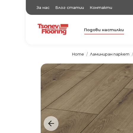
За нас
Блог статии
Контакти
Подови настилки
TsonevFlooring
Подови настилки
Home
Ламиниран паркет