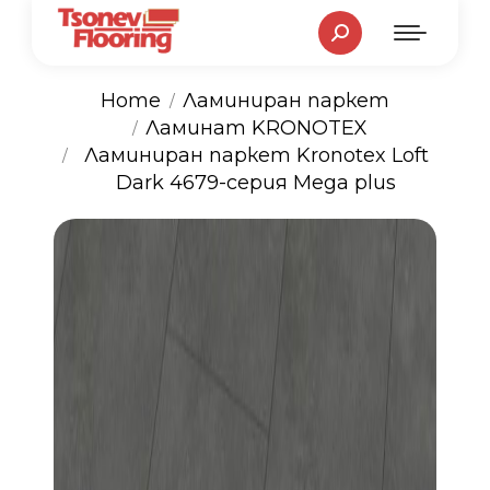
Search:
Home
Ламиниран паркет
Ламинат KRONOTEX
You are here:
Ламиниран паркет Kronotex Loft
Dark 4679-серия Mega plus