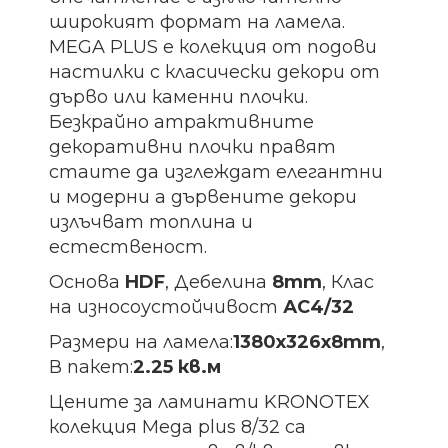
широкият формат на ламела.
MEGA PLUS е колекция от подови
настилки с класически декори от
дърво или каменни плочки.
Безкрайно атрактивните
декоративни плочки правят
стаите да изглеждат елегантни
и модерни а дървените декори
излъчват топлина и
естественост.
Основа
HDF
, Дебелина
8mm
, Клас
на износоустойчивост
АС4/32
Размери на ламела:
1380х326х8
mm
,
В пакет:
2.25 кв.м
Цените за ламинати KRONOTEX
колекция Mega plus 8/32 са