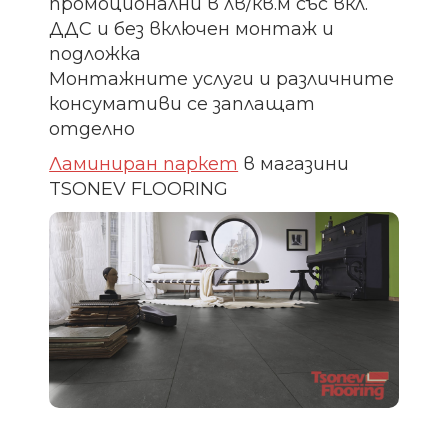
промоционални в лв/кв.м със вкл.
ДДС и без включен монтаж и
подложка
Монтажните услуги и различните
консумативи се заплащат
отделно
Ламиниран паркет
в магазини
TSONEV FLOORING