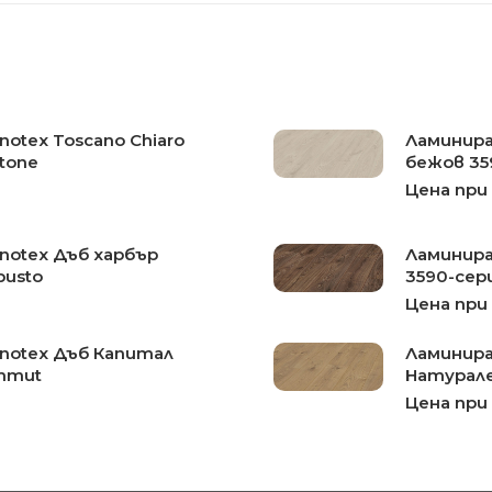
otex Toscano Chiaro
Ламинира
tone
бежов 35
Цена при
notex Дъб харбър
Ламинира
busto
3590-сер
Цена при
notex Дъб Капитал
Ламинира
mmut
Натурале
Цена при