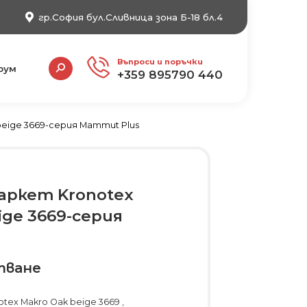
гр.София бул.Сливница зона Б-18 бл.4
Search:
Въпроси и поръчки
рум
+359 895790 440
eige 3669-серия Mammut Plus
аркет Kronotex
ige 3669-серия
тване
ex Makro Oak beige 3669 ,