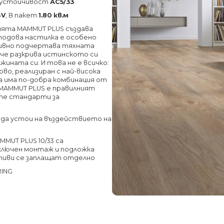
соустойчивост
АС5/33
4V
, В пакет:
1.80 кв.м
ията MAMMUT PLUS създава
 подова настилка е особено
тивно подчертава тяхната
че разкрива истинското си
лжината си.
И това не е всичко:
о, реализиран с най-висока
а има по-добра комбинация от
MAMMUT PLUS е правилният
ите стандарти за
е да устои на въздействието на
MUT PLUS 10/33 са
 включен монтаж и подложка
тиви се заплащат отделно
RING