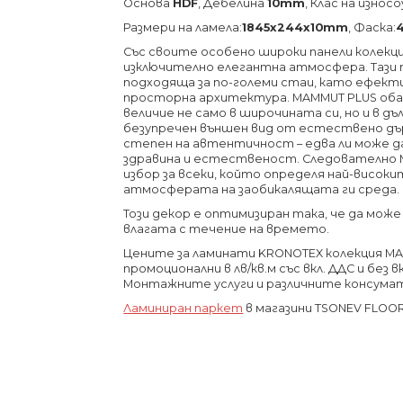
Основа
HDF
, Дебелина
10mm
, Клас на изно
Размери на ламела:
1845х244х10
mm
, Фаска:
Със своите особено широки панели колекц
изключително елегантна атмосфера.
Тази
подходяща за по-големи стаи, като ефек
просторна архитектура.
MAMMUT PLUS оба
величие не само в широчината си, но и в дъ
безупречен външен вид от естествено дърв
степен на автентичност – едва ли може д
здравина и естественост.
Следователно 
избор за всеки, който определя най-висок
атмосферата на заобикалящата ги среда.
Този декор е оптимизиран така, че да мож
влагата с течение на времето.
Цените за ламинати KRONOTEX колекция MAM
промоционални в лв/кв.м със вкл. ДДС и без
Монтажните услуги и различните консума
Ламиниран паркет
в магазини TSONEV FLOO