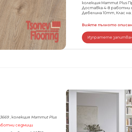
колекция Mammut Plus П
Доставка 4-8 работни 
Дебелина 10mm, Клас на..
Вижте пълното описани
Изпратете запитва
 3669
, колекция
Mammut Plus
работни седмици