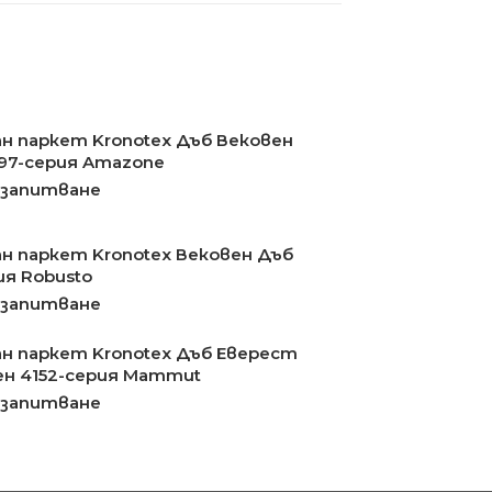
н паркет Kronotex Дъб Вековен
97-серия Amazone
 запитване
н паркет Kronotex Вековен Дъб
ия Robusto
 запитване
н паркет Kronotex Дъб Еверест
н 4152-серия Mammut
 запитване