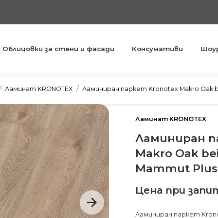
Облицовки за стени и фасади
Консумативи
Шоу
You are here:
Ламинат KRONOTEX
Ламиниран паркет Kronotex Makro Oak b
Ламинат KRONOTEX
Ламиниран п
Makro Oak be
Mammut Plus
Цена при запи
Ламиниран паркет Kronot