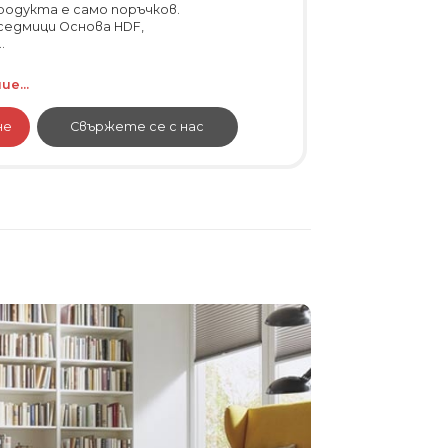
родукта е само поръчков.
седмици Основа HDF,
.
е...
не
Свържете се с нас