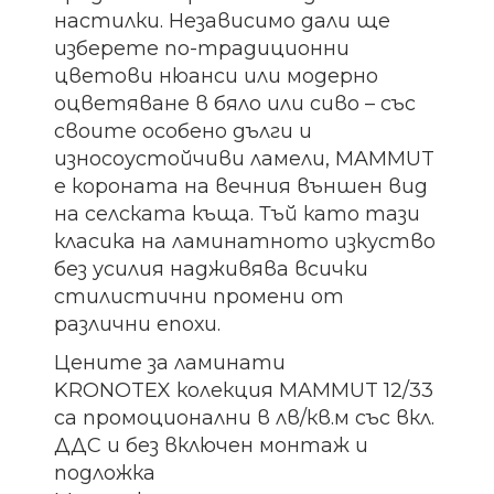
настилки.
Независимо дали ще
изберете по-традиционни
цветови нюанси или модерно
оцветяване в бяло или сиво – със
своите особено дълги и
износоустойчиви ламели, MAMMUT
е короната на вечния външен вид
на селската къща.
Тъй като тази
класика на ламинатното изкуство
без усилия надживява всички
стилистични промени от
различни епохи.
Цените за ламинати
KRONOTEX колекция MAMMUT 12/33
са промоционални в лв/кв.м със вкл.
ДДС и без включен монтаж и
подложка