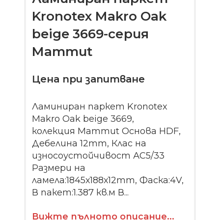
Kronotex Makro Oak
beige 3669-серия
Mammut
Цена при запитване
Ламиниран паркет Kronotex
Makro Oak beige 3669,
колекция Mammut Основа HDF,
Дебелина 12mm, Клас на
износоустойчивост АС5/33
Размери на
ламела:1845х188х12mm, Фаска:4V,
В пакет:1.387 кв.м В...
Вижте пълното описание...