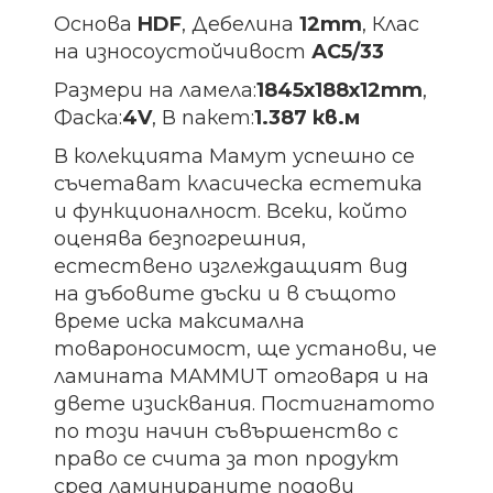
Основа
HDF
, Дебелина
12mm
, Клас
на износоустойчивост
АС5/33
Размери на ламела:
1845х188х12
mm
,
Фаска:
4V
, В пакет:
1.387 кв.м
В колекцията Мамут успешно се
съчетават класическа естетика
и функционалност.
Всеки, който
оценява безпогрешния,
естествено изглеждащият вид
на дъбовите дъски и в същото
време иска максимална
товароносимост, ще установи, че
ламината MAMMUT отговаря и на
двете изисквания.
Постигнатото
по този начин съвършенство с
право се счита за топ продукт
сред ламинираните подови