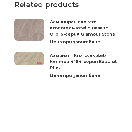
Related products
Ламиниран паркет
Kronotex Pastello Basalto
Q1016-серия Glamour Stone
Цена при запитване
Ламинат Kronotex Дъб
Кънтри 4164-серия Exquisit
Plus
Цена при запитване
Ламиниран паркет
Kronotex Дъб Фалсбург
3073-серия Robusto
Цена при запитване
Ламиниран паркет
Kronotex Дъб Атлас Кафе