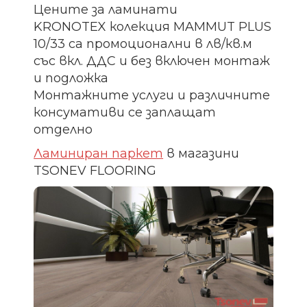
Цените за ламинати
KRONOTEX колекция MAMMUT PLUS
10/33 са промоционални в лв/кв.м
със вкл. ДДС и без включен монтаж
и подложка
Монтажните услуги и различните
консумативи се заплащат
отделно
Ламиниран паркет
в магазини
TSONEV FLOORING