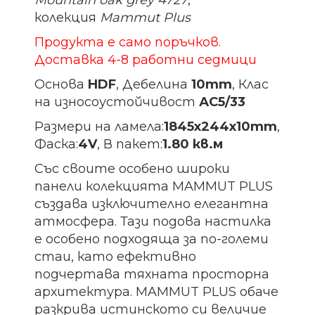
Mountain oak grey 4727
,
колекция
Mammut Plus
Продукта е само поръчков.
Доставка 4-8 работни седмици
Основа
HDF
, Дебелина
10mm
, Клас
на износоустойчивост
АС5/33
Размери на ламела:
1845х244х10
mm
,
Фаска:
4V
, В пакет:
1.80 кв.м
Със своите особено широки
панели колекцията MAMMUT PLUS
създава изключително елегантна
атмосфера.
Тази подова настилка
е особено подходяща за по-големи
стаи, като ефективно
подчертава тяхната просторна
архитектура.
MAMMUT PLUS обаче
разкрива истинското си величие