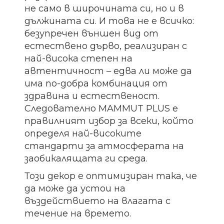
не само в широчината си, но и в
дължината си.
И това не е всичко:
безупречен външен вид от
естествено дърво, реализиран с
най-висока степен на
автентичност – едва ли може да
има по-добра комбинация от
здравина и естественост.
Следователно MAMMUT PLUS е
правилният избор за всеки, който
определя най-високите
стандарти за атмосферата на
заобикалящата ги среда.
Този декор е оптимизиран така, че
да може да устои на
въздействието на влагата с
течение на времето.