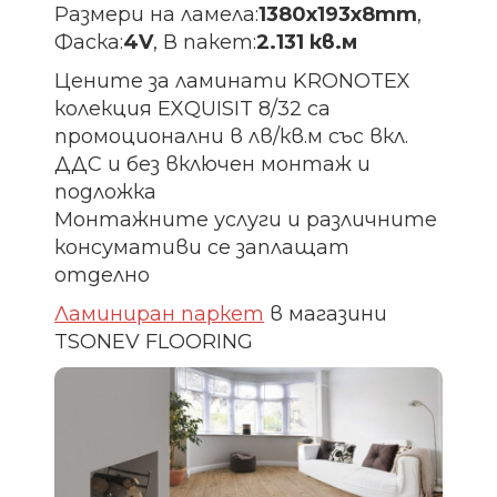
Размери на ламела:
1380х193х8
mm
,
Фаска:
4V
, В пакет:
2.131 кв.м
Цените за ламинати KRONOTEX
колекция EXQUISIT 8/32 са
промоционални в лв/кв.м със вкл.
ДДС и без включен монтаж и
подложка
Монтажните услуги и различните
консумативи се заплащат
отделно
Ламиниран паркет
в магазини
TSONEV FLOORING