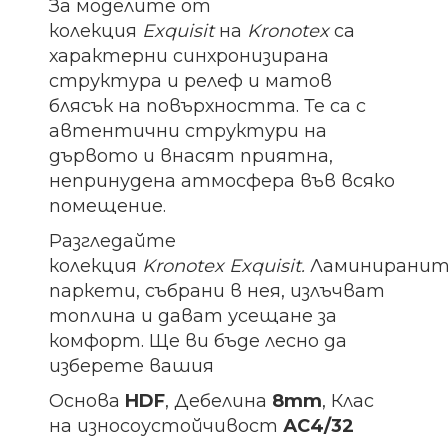
За моделите от
колекция
Exquisit
на
Kronotex
са
характерни синхронизирана
структура и релеф и матов
блясък на повърхността. Те са с
автентични структури на
дървото и внасят приятна,
непринудена атмосфера във всяко
помещение.
Разгледайте
колекция
Kronotex
Exquisit.
Ламинирани
паркети, събрани в нея, излъчват
топлина и дават усещане за
комфорт. Ще ви бъде лесно да
изберете вашия
Основа
HDF
, Дебелина
8mm
, Клас
на износоустойчивост
АС4/32