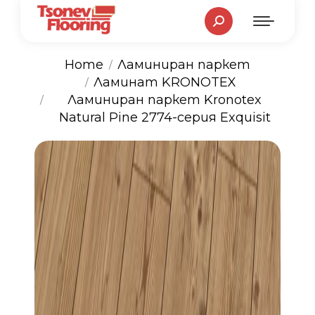
Search:
Home
Ламиниран паркет
Ламинат KRONOTEX
You are here:
Ламиниран паркет Kronotex
Natural Pine 2774-серия Exquisit