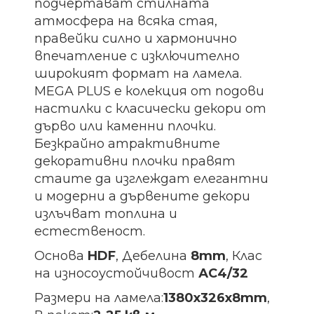
подчертават стилната
атмосфера на всяка стая,
правейки силно и хармонично
впечатление с изключително
широкият формат на ламела.
MEGA PLUS е колекция от подови
настилки с класически декори от
дърво или каменни плочки.
Безкрайно атрактивните
декоративни плочки правят
стаите да изглеждат елегантни
и модерни а дървените декори
излъчват топлина и
естественост.
Основа
HDF
, Дебелина
8mm
, Клас
на износоустойчивост
АС4/32
Размери на ламела:
1380х326х8
mm
,