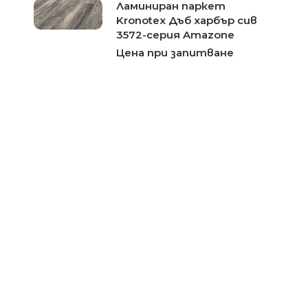
Ламиниран паркет
Kronotex Дъб харбър сив
3572-серия Amazone
Цена при запитване
Ламиниран паркет
Kronotex Дъб Еверест
Натурален 4152-серия
Mammut
Цена при запитване
Ламиниран паркет
Kronotex Дъб кафяв макро
4791-серия Mammut Plus
Цена при запитване
Ламиниран паркет
Kronotex Дъб натурален
макро 4794-серия Mammut
Plus