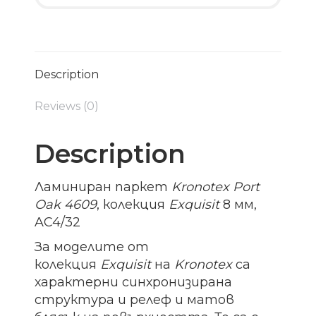
Description
Reviews (0)
Description
Ламиниран паркет
Kronotex Port
Oak 4609
, колекция
Exquisit
8 мм,
AC4/32
За моделите от
колекция
Exquisit
на
Kronotex
са
характерни синхронизирана
структура и релеф и матов