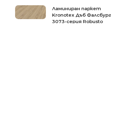
Ламиниран паркет
Kronotex Дъб Фалсбург
3073-серия Robusto
Цена при запитване
Ламиниран паркет
Kronotex Вековен Дъб
3590-серия Robusto
Цена при запитване
Ламиниран паркет
Kronotex Дъб кафяв макро
4791-серия Mammut Plus
Цена при запитване
Ламиниран паркет
Kronotex Дъб еверест беж
3081-серия Mammut
Цена при запитване