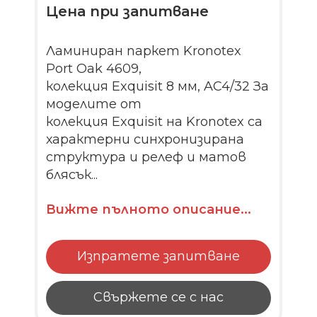
Цена при запитване
Ламиниран паркет Kronotex
Port Oak 4609,
колекция Exquisit 8 мм, AC4/32 За
моделите от
колекция Exquisit на Kronotex са
характерни синхронизирана
структура и релеф и матов
блясък...
Вижте пълното описание...
Изпратете запитване
Свържете се с нас