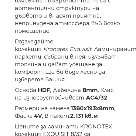
блясък на повърхността. Те са с
автентични структури на
дървото и внасят приятна,
непринудена атмосфера във всяко
помещение.
Разгледайте
колекция
Kronotex
Exquisit.
Ламинирани
паркети, събрани в нея, излъчват
топлина и дават усещане за
комфорт. Ще ви бъде лесно да
изберете вашия
Основа
HDF
, Дебелина
8mm
, Клас
на износоустойчивост
АС4/32
Размери на ламела:
1380х193х8
mm
,
Фаска:
4V
, В пакет:
2.131 кв.м
Цените за ламинати KRONOTEX
колекция EXQUISIT 8/32 са