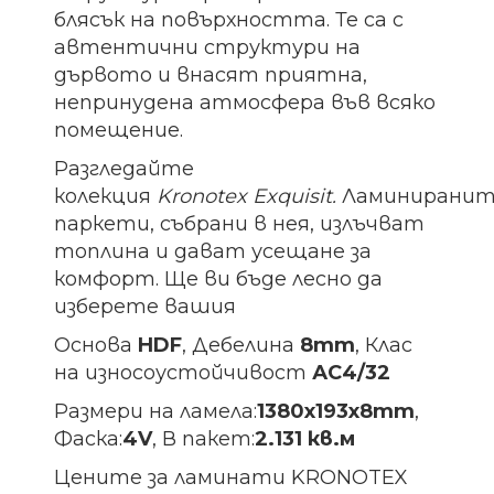
блясък на повърхността. Те са с
автентични структури на
дървото и внасят приятна,
непринудена атмосфера във всяко
помещение.
Разгледайте
колекция
Kronotex
Exquisit.
Ламинирани
паркети, събрани в нея, излъчват
топлина и дават усещане за
комфорт. Ще ви бъде лесно да
изберете вашия
Основа
HDF
, Дебелина
8mm
, Клас
на износоустойчивост
АС4/32
Размери на ламела:
1380х193х8
mm
,
Фаска:
4V
, В пакет:
2.131 кв.м
Цените за ламинати KRONOTEX