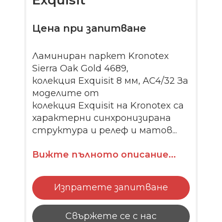
Exquisit
Цена при запитване
Ламиниран паркет Kronotex
Sierra Oak Gold 4689,
колекция Exquisit 8 мм, AC4/32 За
моделите от
колекция Exquisit на Kronotex са
характерни синхронизирана
структура и релеф и матов...
Вижте пълното описание...
Изпратете запитване
Свържете се с нас