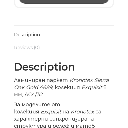
Description
Reviews (0)
Description
Ламиниран паркет
Kronotex Sierra
Oak Gold 4689
, колекция
Exquisit
8
мм, AC4/32
За моделите от
колекция
Exquisit
на
Kronotex
са
характерни синхронизирана
структура и релеф и матов