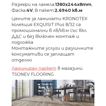
Размери на ламела:
1380х244х8
mm
,
Фаска:
4V
, В пакет:
2.6940 кв.м
Цените за ламинати KRONOTEX
колекция EXQUISIT Plus 8/32 са
промоционални в лв/кв.м със вкл.
ДДС и без включен монтаж и
подложка
Монтажните услуги и различните
консумативи се заплащат
отделно
Ламиниран паркет
в магазини
TSONEV FLOORING