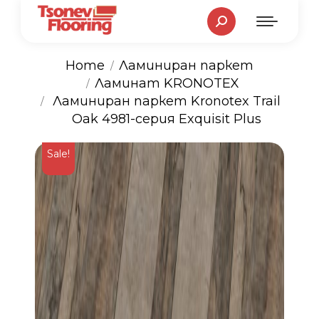
Search:
Home
Ламиниран паркет
Ламинат KRONOTEX
You are here:
Ламиниран паркет Kronotex Trail
Oak 4981-серия Exquisit Plus
Sale!