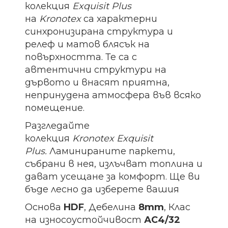
колекция
Exquisit
Plus
на
Kronotex
са характерни
синхронизирана структура и
релеф и матов блясък на
повърхността. Те са с
автентични структури на
дървото и внасят приятна,
непринудена атмосфера във всяко
помещение.
Разгледайте
колекция
Kronotex
Exquisit
Plus.
Ламинираните паркети,
събрани в нея, излъчват топлина и
дават усещане за комфорт. Ще ви
бъде лесно да изберете вашия
Основа
HDF
, Дебелина
8mm
, Клас
на износоустойчивост
АС4/32