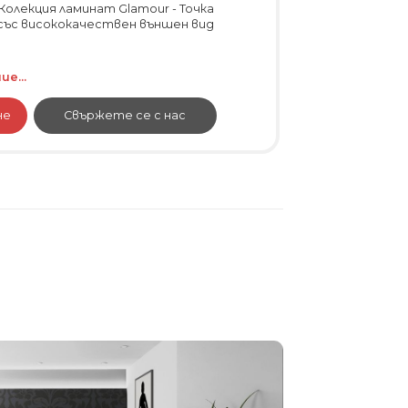
Колекция ламинат Glamour - Точка
със висококачествен външен вид
е...
не
Свържете се с нас