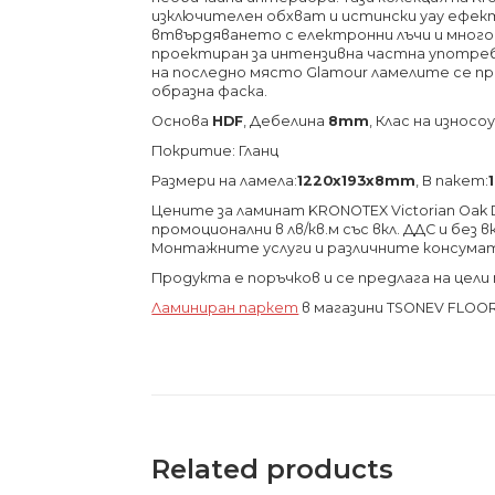
изключителен обхват и истински уау ефект
втвърдяването с електронни лъчи и много
проектиран за интензивна частна употреб
на последно място Glamour ламелите се пре
образна фаска.
Основа
HDF
, Дебелина
8mm
, Клас на изно
Покритие: Гланц
Размери на ламела:
1220х193х8
mm
, В пакет:
Цените за ламинат KRONOTEX Victorian Oak 
промоционални в лв/кв.м със вкл. ДДС и без
Монтажните услуги и различните консума
Продукта е поръчков и се предлага на цели
Ламиниран паркет
в магазини TSONEV FLOO
Related products