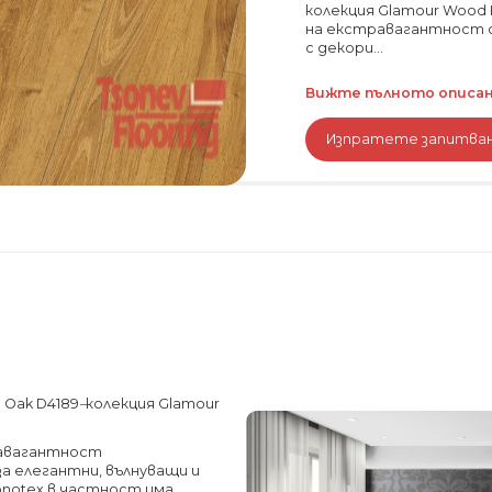
колекция Glamour Wood 
на екстравагантност 
с декори...
Вижте пълното описани
Изпратете запитва
n Oak D4189
–
колекция Glamour
травагантност
за елегантни, вълнуващи и
onotex в частност има