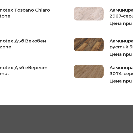
otex Toscano Chiaro
Ламинира
tone
2967-сер
Цена при
notex Дъб Вековен
Ламинира
azone
рустик 3
Цена при
notex Дъб еверест
Ламинира
mmut
3074-сер
Цена при