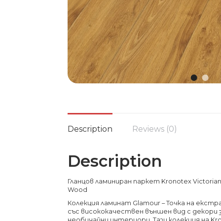
Description
Reviews (0)
Description
Гланцов ламиниран паркет Kronotex Victoria
Wood
Колекция ламинат Glamour – Точка на екс
със висококачествен външен вид с декори 
необичайни интериори. Тази колекция на Kr