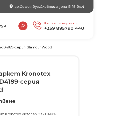
гр.София бул.Сливница зона Б-18 бл.4
Search:
Въпроси и поръчки
рум
+359 895790 440
ak D4189-серия Glamour Wood
аркет Kronotex
 D4189-серия
d
тване
т Kronotex Victorian Oak D4189-