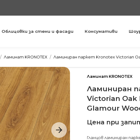
Облицовки за стени и фасади
Консумативи
Шоу
You are here:
Ламинат KRONOTEX
Ламиниран паркет Kronotex Victorian O
Ламинат KRONOTEX
Ламиниран п
Victorian Oak
Glamour Woo
Цена при запи
Гланцов ламиниран парке