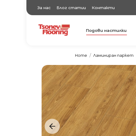
За нас
Блог статии
Контакти
Подови настилки
TsonevFlooring
Подови настилки
Home
Ламиниран паркет