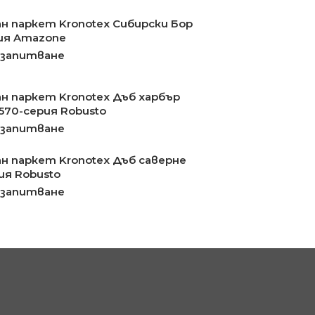
н паркет Kronotex Сибирски Бор
ия Amazone
 запитване
н паркет Kronotex Дъб харбър
570-серия Robusto
 запитване
н паркет Kronotex Дъб саверне
ия Robusto
 запитване