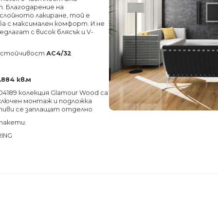
. Благодарение на
слойното лакиране, той е
а с максимален комфорт. И не
длагат с висок блясък и V-
соустойчивост
АС4/32
1.884 кв.м
D4189 колекция Glamour Wood са
 включен монтаж и подложка
тиви се заплащат отделно
 пакети.
RING