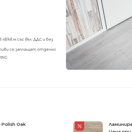
лв/кв.м със вкл. ДДС и без
тиви се заплащат отделно
RING
 Polish Oak
Ламиниран
Цена при