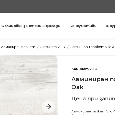
Облицовки за стени и фасади
Консумативи
Шоу
You are here:
Ламиниран паркет
Ламинат VILO
Ламиниран паркет Vilo Ar
Ламинат VILO
Ламиниран па
Oak
Цена при запи
Ламиниран паркет Vilo A