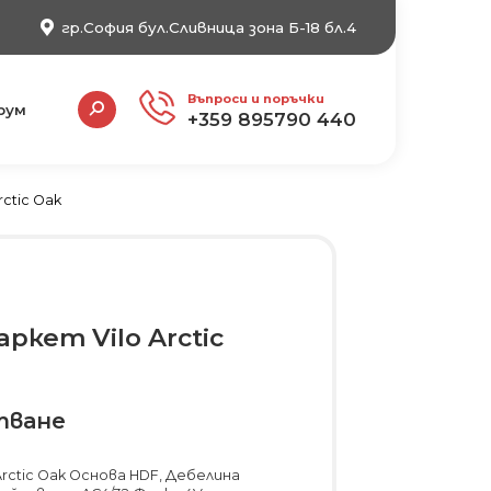
гр.София бул.Сливница зона Б-18 бл.4
Search:
Въпроси и поръчки
рум
+359 895790 440
ctic Oak
ркет Vilo Arctic
тване
rctic Oak Основа HDF, Дебелина