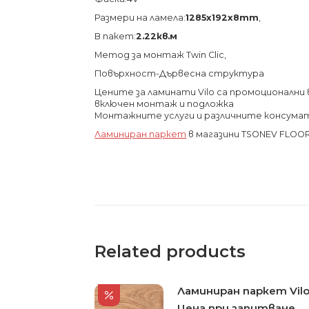
Размери на ламела:
1285х192х8
mm
,
В пакет:
2.22кв.м
Метод за монтаж Twin Clic,
Повърхност-Дървесна структура
Цените за ламинати Vilo са промоционални в 
включен монтаж и подложка
Монтажните услуги и различните консума
Ламиниран паркет
в магазини TSONEV FLOO
Related products
Ламиниран паркет Vilo
Цена при запитване