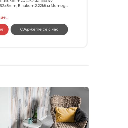
ойчивост АС4/32 Фаска:4V
192х8mm, В пакет:2.22кв.м Метод...
е...
не
Свържете се с нас