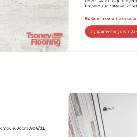
8mm, Клас на износоуст
Размери на ламела:1285х
Вижте пълното описани
Изпратете запитва
соустойчивост
АС4/32