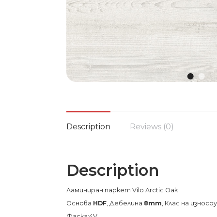
Description
Reviews (0)
Description
Ламиниран паркет Vilo Arctic Oak
Основа
HDF
, Дебелина
8mm
, Клас на изно
Фаска:4V