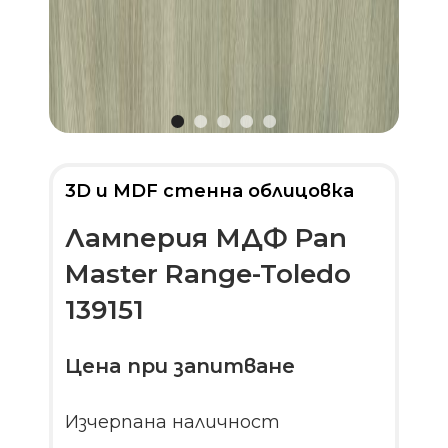
3D и MDF стенна облицовка
Ламперия МДФ Pan
Master Range-Toledo
139151
Цена при запитване
Изчерпана наличност