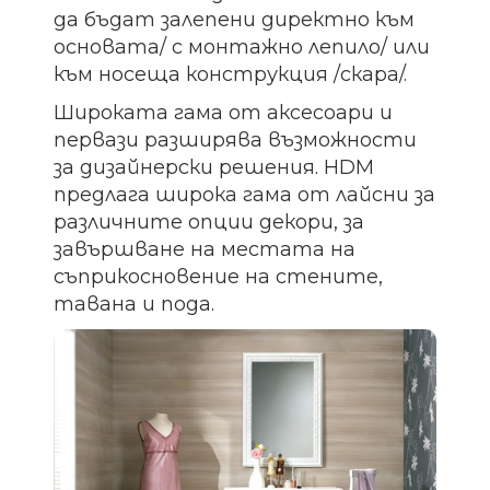
да бъдат залепени директно към
основата/ с монтажно лепило/ или
към носеща конструкция /скара/.
Широката гама от аксесоари и
первази разширява възможности
за дизайнерски решения. HDM
предлага широка гама от лайсни за
различните опции декори, за
завършване на местата на
съприкосновение на стените,
тавана и пода.