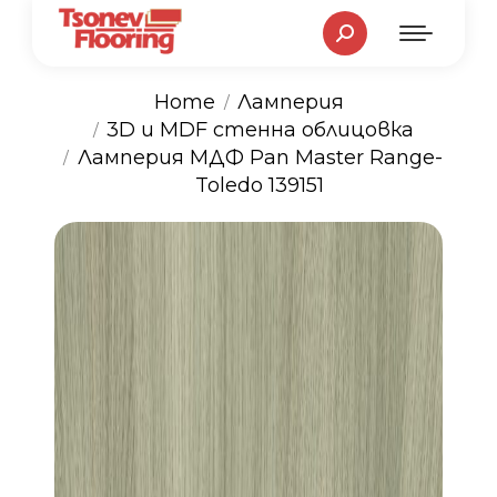
Search:
Home
Ламперия
3D и MDF стенна облицовка
You are here:
Ламперия МДФ Pan Master Range-
Toledo 139151