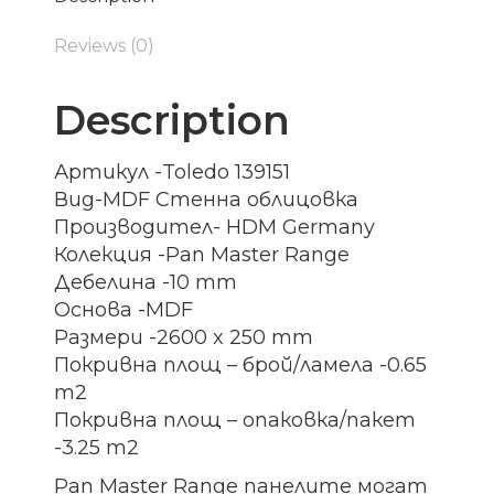
Reviews (0)
Description
Артикул -Toledo 139151
Вид-MDF Стенна облицовка
Производител- HDM Germany
Колекция -Pan Master Range
Дебелина -10 mm
Основа -MDF
Размери -2600 x 250 mm
Покривна площ – брой/ламела -0.65
m2
Покривна площ – опаковка/пакет
-3.25 m2
Pan Master Range панелите могат