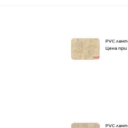
PVC ламп
Цена при
PVC ламп