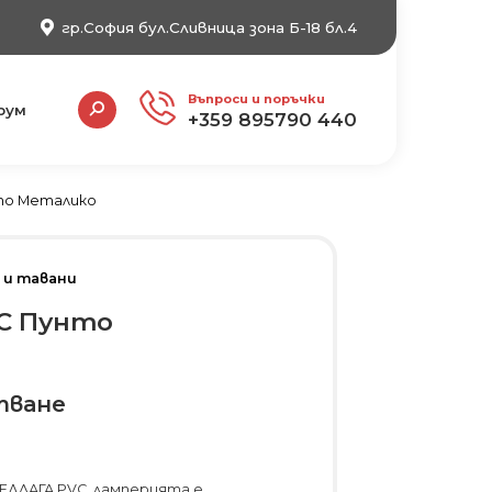
гр.София бул.Сливница зона Б-18 бл.4
Search:
Въпроси и поръчки
рум
+359 895790 440
то Металико
 и тавани
C Пунто
тване
РЕДЛАГА PVC ламперията е