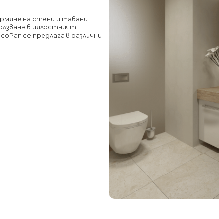
рмяне на стени и тавани.
олзване в цялостният
oPan се предлага в различни