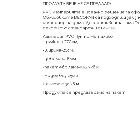
ПРОДУКТА ВЕЧЕ НЕ СЕ ПРЕДЛАГА
PVC ламперията е идеално решение за офо
Облицовките DECOPAN са подходящи за изп
интериор на дома. Декоративната гама Dec
декори със стандартни дължини.
Ламперия PVC Пунто Металико
-дължина-270см,
-ширина-25см,
-дебелина-8мм
-пакет 4бр ламели-2.7кв.м
-модел без фуга
Цената е за кв.м.
Продукта се предлага само на пакет