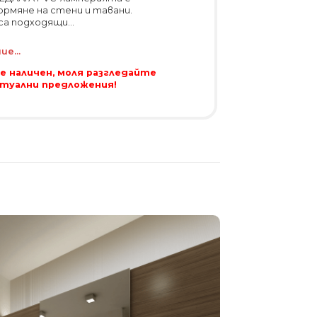
ормяне на стени и тавани.
а подходящи...
е...
 е наличен, моля разгледайте
ктуални предложения!