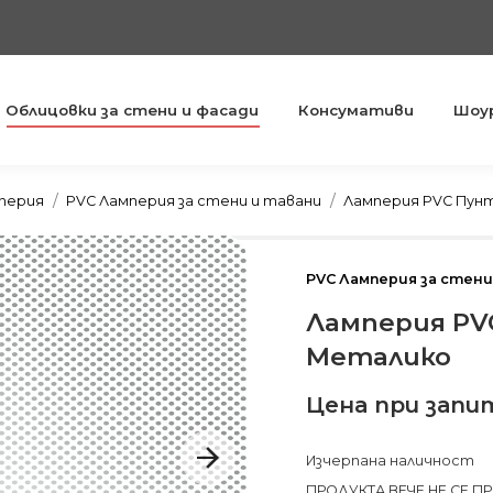
Облицовки за стени и фасади
Консумативи
Шоу
You are here:
перия
PVC Ламперия за стени и тавани
Ламперия PVC Пун
PVC Ламперия за стени
Ламперия PV
Металико
Цена при запи
Изчерпана наличност
ПРОДУКТА ВЕЧЕ НЕ СЕ П