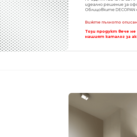
идеално решение за оф
Облицовките DECOPAN с
Вижте пълното описани
Този продукт вече не
нашият каталог за а