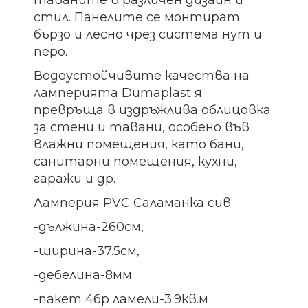
стил. Панелите се монтират
бързо и лесно чрез система нут и
перо.
Водоустойчивите качества на
ламперията Dumaplast я
превръща в издръжлива облицовка
за стени и тавани, особено във
влажни помещения, като бани,
санитарни помещения, кухни,
гаражи и др.
Ламперия PVC Саламанка сив
-дължина-260см,
-ширина-37.5см,
-дебелина-8мм
-пакет 4бр ламели-3.9кв.м