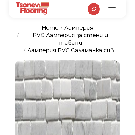
Search:
Home
Ламперия
PVC Ламперия за стени и
You are here:
тавани
Ламперия PVC Саламанка сив