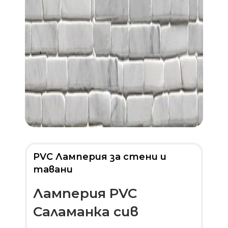
PVC Ламперия за стени и
тавани
Ламперия PVC
Саламанка сив