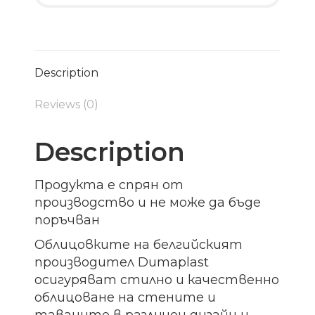
Description
Reviews (0)
Description
Продукта е спрян от
производство и не може да бъде
поръчван
Облицовките на белгийският
производител Dumaplast
осигуряват стилно и качественно
облицоване на стените и
таваните в различен дизайн и