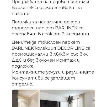
Продажбата на подови настилки
Барлинек се осъществява на
пакети.
Поръчки за неналични декори
трислоен паркет BARLINEK се
доставят в срок от 2-4седмици
Цените за трислоен паркет
BARLINEK колекция DECOR LINE са
промоционални в лв/кв.м със вкл.
ДДС и без включен монтаж и
подложка
Монтажните услуги и различните
консумативи се заплащат
отделно.