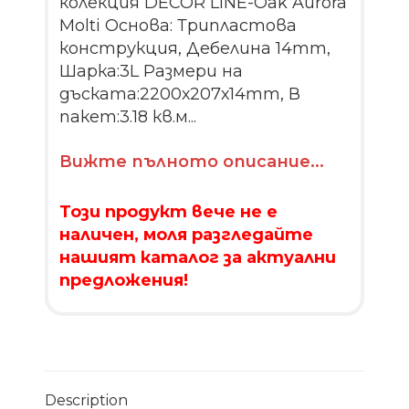
колекция DECOR LINE-Oak Aurora
Molti Основа: Трипластова
конструкция, Дебелина 14mm,
Шарка:3L Размери на
дъската:2200х207х14mm, В
пакет:3.18 кв.м...
Вижте пълното описание...
Този продукт вече не е
наличен, моля разгледайте
нашият каталог за актуални
предложения!
Description