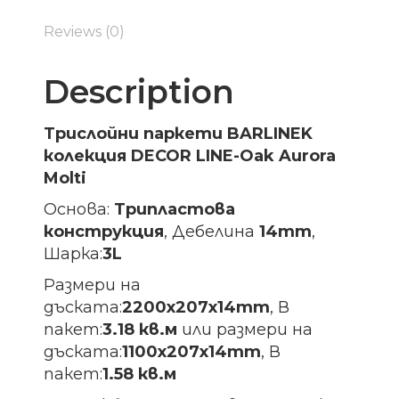
Reviews (0)
Description
Трислойни паркети BARLINEK
колекция DECOR LINE-Oak Aurora
Molti
Основа:
Трипластова
конструкция
, Дебелина
14mm
,
Шарка:
3L
Размери на
дъската:
2200х207х14
mm
, В
пакет:
3.18 кв.м
или размери на
дъската:
1100х207х14
mm
, В
пакет:
1.58 кв.м