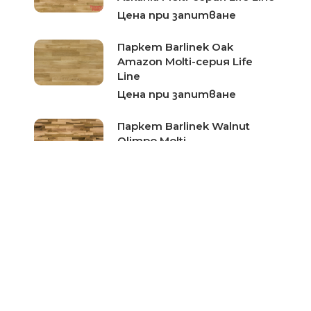
Цена при запитване
Паркет Barlinek Oak
Amazon Molti-серия Life
Line
Цена при запитване
Паркет Barlinek Walnut
Olimpo Molti
Цена при запитване
Паркет Barlinek Oak
Marcipan Muffin Molti
Цена при запитване
Естествен трислоен
паркет Barlinek Oak Sunny
Molti-серия Decor Line
Цена при запитване