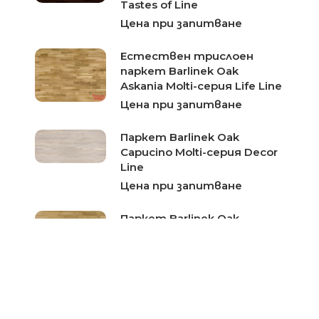
Tastes of Line
Цена при запитване
Естествен трислоен
паркет Barlinek Oak
Askania Molti-серия Life Line
Цена при запитване
Паркет Barlinek Oak
Capucino Molti-серия Decor
Line
Цена при запитване
Паркет Barlinek Oak
Tafelberg Molti
Цена при запитване
Естествен трислоен
паркет Barlinek Oak Azure
Window Molti-серия Decor