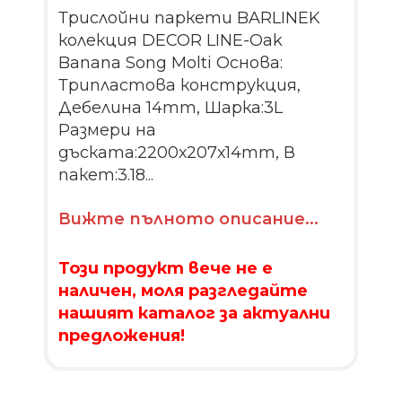
Трислойни паркети BARLINEK
колекция DECOR LINE-Oak
Banana Song Molti Основа:
Трипластова конструкция,
Дебелина 14mm, Шарка:3L
Размери на
дъската:2200х207х14mm, В
пакет:3.18...
Вижте пълното описание...
Този продукт вече не е
наличен, моля разгледайте
нашият каталог за актуални
предложения!