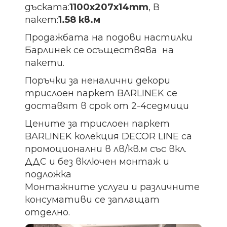
дъската:
1100х207х14
mm
, В
пакет:
1.58 кв.м
Продажбата на подови настилки
Барлинек се осъществява на
пакети.
Поръчки за неналични декори
трислоен паркет BARLINEK се
доставят в срок от 2-4седмици
Цените за трислоен паркет
BARLINEK колекция DECOR LINE са
промоционални в лв/кв.м със вкл.
ДДС и без включен монтаж и
подложка
Монтажните услуги и различните
консумативи се заплащат
отделно.