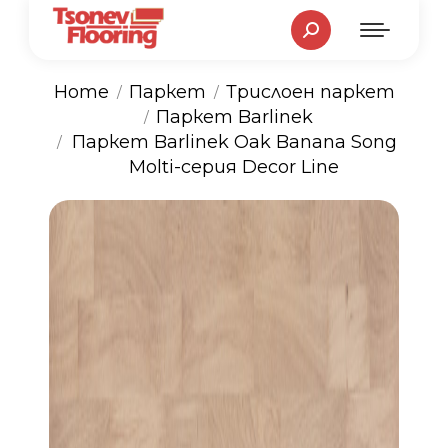
Search:
Home
Паркет
Трислоен паркет
Паркет Barlinek
You are here:
Паркет Barlinek Oak Banana Song
Molti-серия Decor Line