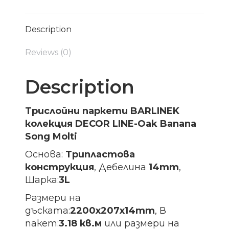
Description
Reviews (0)
Description
Трислойни паркети BARLINEK
колекция DECOR LINE-Oak Banana
Song Molti
Основа:
Трипластова
конструкция
, Дебелина
14mm
,
Шарка:
3L
Размери на
дъската:
2200х207х14
mm
, В
пакет:
3.18 кв.м
или размери на