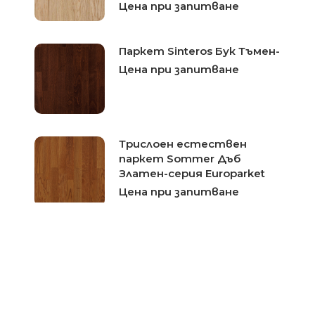
Цена при запитване
Паркет Sinteros Бук Тъмен-
Цена при запитване
Трислоен естествен
паркет Sommer Дъб
Златен-серия Europarket
Цена при запитване
Трислоен естествен
паркет Sommer Ясен
Нордик-серия Europarket
Цена при запитване