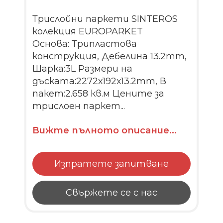
Трислойни паркети SINTEROS
колекция EUROPARKET
Основа: Трипластова
конструкция, Дебелина 13.2mm,
Шарка:3L Размери на
дъската:2272х192х13.2mm, В
пакет:2.658 кв.м Цените за
трислоен паркет...
Вижте пълното описание...
Изпратете запитване
Свържете се с нас