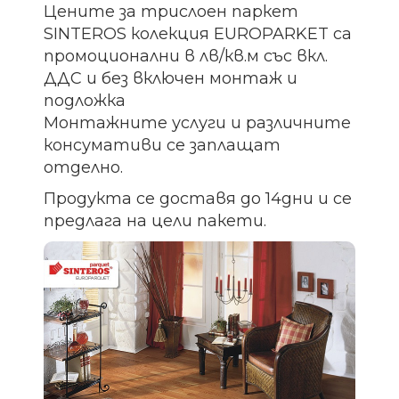
Цените за трислоен паркет
SINTEROS колекция EUROPARKET са
промоционални в лв/кв.м със вкл.
ДДС и без включен монтаж и
подложка
Монтажните услуги и различните
консумативи се заплащат
отделно.
Продукта се доставя до 14дни и се
предлага на цели пакети.