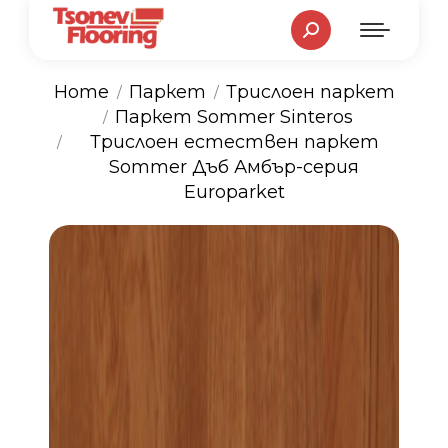
Search:
Home
Паркет
Трислоен паркет
Паркет Sommer Sinteros
You are here:
Трислоен естествен паркет
Sommer Дъб Амбър-серия
Europarket