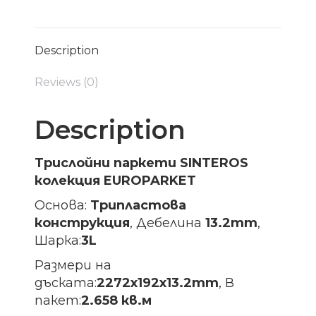
Description
Reviews (0)
Description
Трислойни паркети SINTEROS
колекция EUROPARKET
Основа:
Трипластова
конструкция
, Дебелина
13.2mm
,
Шарка:
3L
Размери на
дъската:
2272х192х13.2
mm
, В
пакет:
2.658 кв.м