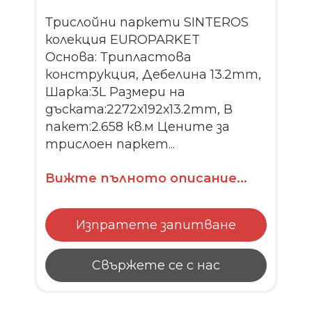
Трислойни паркети SINTEROS
колекция EUROPARKET
Основа: Трипластова
конструкция, Дебелина 13.2mm,
Шарка:3L Размери на
дъската:2272х192х13.2mm, В
пакет:2.658 кв.м Цените за
трислоен паркет...
Вижте пълното описание...
Изпратете запитване
Свържете се с нас