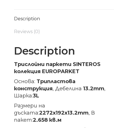
Description
Reviews (0)
Description
Трислойни паркети SINTEROS
колекция EUROPARKET
Основа:
Трипластова
конструкция
, Дебелина
13.2mm
,
Шарка:
3L
Размери на
дъската:
2272х192х13.2
mm
, В
пакет:
2.658 кв.м