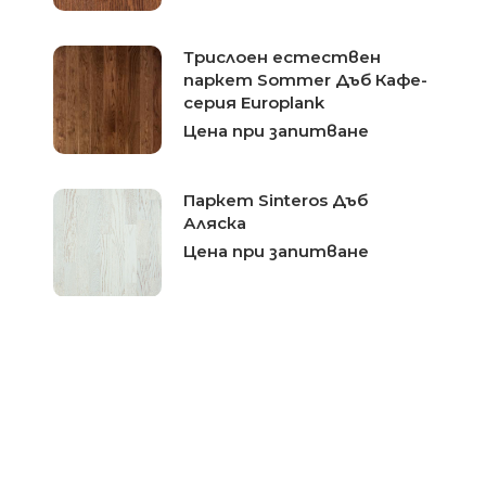
Трислоен естествен
паркет Sommer Дъб Кафе-
серия Europlank
Цена при запитване
Паркет Sinteros Дъб
Аляска
Цена при запитване
Трислоен естествен
паркет Sommer Дъб
Златен-серия Europarket
Цена при запитване