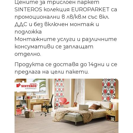
Цените за трислоен паркет
SINTEROS колекция EUROPARKET са
промоционални в лв/кв.м със вкл.
ДДС и без включен монтаж и
подложка
Монтажните услуги и различните
консумативи се заплащат
отделно.
Продукта се доставя до 14дни и се
предлага на цели пакети.