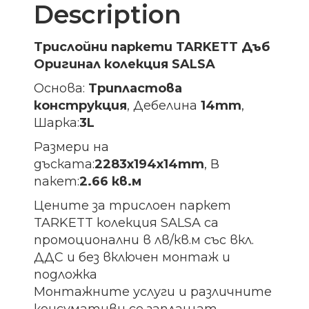
Description
Трислойни паркети TARKETT Дъб
Оригинал колекция SALSA
Основа:
Трипластова
конструкция
, Дебелина
14mm
,
Шарка:
3L
Размери на
дъската:
2283х194х14
mm
, В
пакет:
2.66 кв.м
Цените за трислоен паркет
TARKETT колекция SALSA са
промоционални в лв/кв.м със вкл.
ДДС и без включен монтаж и
подложка
Монтажните услуги и различните
консумативи се заплащат