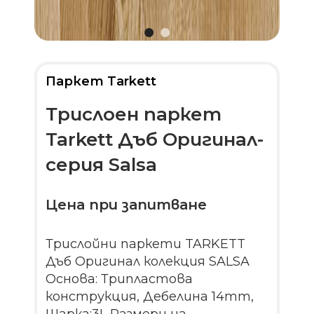
Паркет Tarkett
Трислоен паркет
Tarkett Дъб Оригинал-
серия Salsa
Цена при запитване
Трислойни паркети TARKETT
Дъб Оригинал колекция SALSA
Основа: Трипластова
конструкция, Дебелина 14mm,
Шарка:3L Размери на