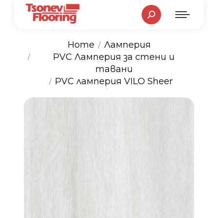
Search:
Home
Ламперия
PVC Ламперия за стени и
You are here:
тавани
PVC ламперия VILO Sheer