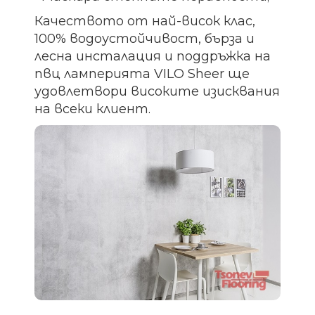
Качеството от най-висок клас,
100% водоустойчивост, бърза и
лесна инсталация и поддръжка на
пвц ламперията VILO Sheer ще
удовлетвори високите изисквания
на всеки клиент.