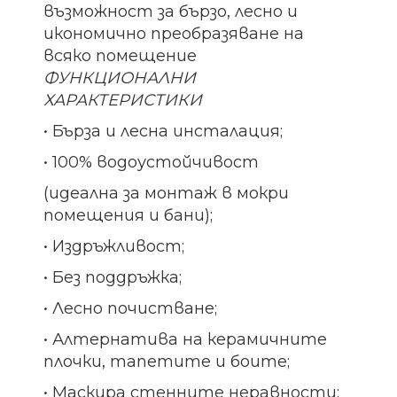
възможност за бързо, лесно и
икономично преобразяване на
всяко помещение
ФУНКЦИОНАЛНИ
ХАРАКТЕРИСТИКИ
• Бърза и лесна инсталация;
• 100% водоустойчивост
(идеална за монтаж в мокри
помещения и бани);
• Издръжливост;
• Без поддръжка;
• Лесно почистване;
• Алтернатива на керамичните
плочки, тапетите и боите;
• Маскира стенните неравности;