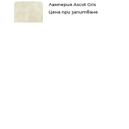
Ламперия Ascot Gris
Цена при запитване
PVC ламперия VILO-Grey
Wood
Цена при запитване
Ламперия PVC Фореста
Цена при запитване