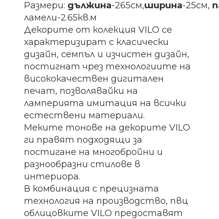
Размери:
дължина
-265см,
ширина
-25см,
п
ламели-2.65кв.м
Декорите от колекция VILO се
характеризират с класически
дизайн, семпъл и изчистен дизайн,
постигнат чрез технологиите на
висококачествен дигитален
печат, позволявайки на
ламперията имитация на всички
естествени материали.
Меките тонове на декорите VILO
ги правят подходящи за
постигане на многобройни и
разнообразни стилове в
интериора.
В комбинация с прецизната
технология на производство, пвц
облицовките VILO предоставят