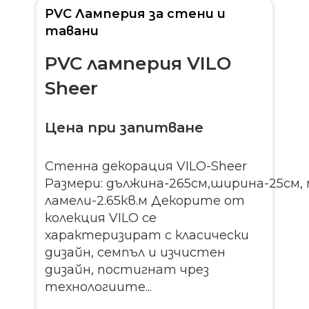
PVC Ламперия за стени и
тавани
PVC ламперия VILO
Sheer
Цена при запитване
Стенна декорация VILO-Sheer
Размери: дължина-265см,ширина-25см,
ламели-2.65кв.м Декорите от
колекция VILO се
характеризират с класически
дизайн, семпъл и изчистен
дизайн, постигнат чрез
технологиите...